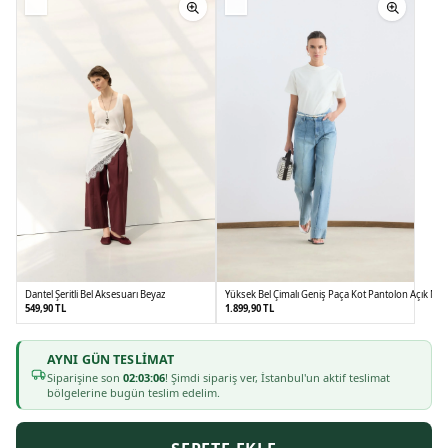
Dantel Şeritli Bel Aksesuarı Beyaz
Yüksek Bel Çimalı Geniş Paça Kot Pantolon Açık Mav
549,90 TL
1.899,90 TL
AYNI GÜN TESLIMAT
1
2
36
38
40
42
Siparişine son
02:03:05
! Şimdi sipariş ver, İstanbul'un aktif teslimat
bölgelerine bugün teslim edelim.