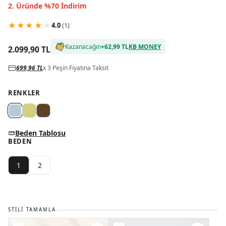
2. Üründe %70 İndirim
★
★
★
★
★
4.0
(
1
)
Kazanacağın
+
62,99 TL
KB MONEY
2.099,90 TL
699,96 TL
x 3 Peşin Fiyatına Taksit
RENKLER
Beden Tablosu
BEDEN
1
2
STILI TAMAMLA