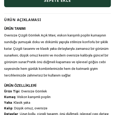
SEPETE EKLE
ÜRÜN AÇIKLAMASI
ÜRÜN TANIMI
Oversize Çizgili Gömlek Açık Mavi, viskon karışımlı poplin kumaşının 
sunduğu yumuşak doku ve dökümlü yapıyla stilinize konforlu bir şıklık 
katar. Çizgili tasarımı ve klasik yaka detaylarıyla zamansız bir görünüm 
sunarken; düşük omuz kesimi ve modern oversize kalıbıyla güncel bir 
görünüm sunar.Pratik önü düğmeli kapaması ve işlevsel göğüs cebi 
sayesinde hem günlük kombinlerinizde hem de katmanlı giyim 
tercihlerinizde zahmetsiz bir kullanım sağlar.
ÜRÜN ÖZELLİKLERİ
Ürün Tipi
: Oversize Gömlek 
Kumaş
: Viskon karışımlı poplin 
Yaka
: Klasik yaka 
Kalıp
: Düşük omuz, oversize 
Detaylar
: Uzun kollu, çizgili tasarım, önü düğmeli, işlevsel cep detayı