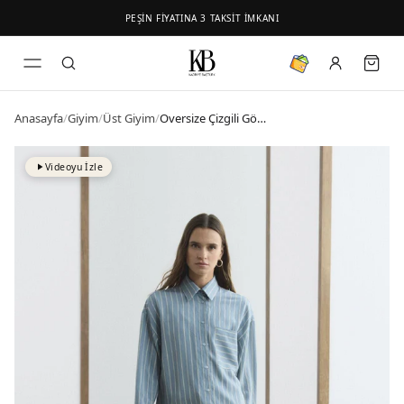
PEŞİN FİYATINA 3 TAKSİT İMKANI
Anasayfa
/
Giyim
/
Üst Giyim
/
Oversize Çizgili Gömlek Açık Mavi
Videoyu İzle