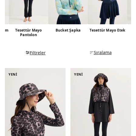
hissini minimuma indirir, böylece gün boyu kendinizi hafif
ve özgür hissedersiniz.
Takım
Tesettür Mayo
Bucket Şapka
Tesettür Mayo Etek
Pantolon
Sıralama
Filtreler
YENİ
YENİ