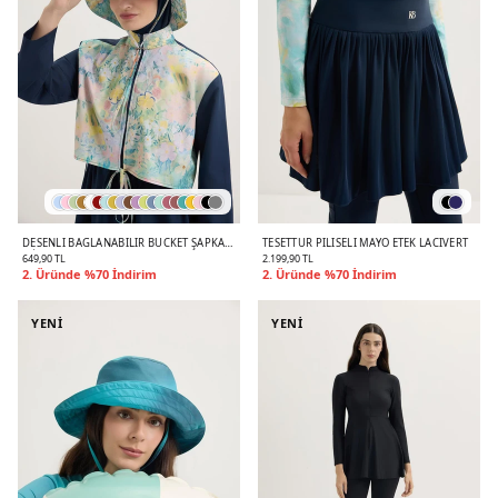
DESENLI BAĞLANABILIR BUCKET ŞAPKA
TESETTÜR PILISELI MAYO ETEK LACIVERT
MINT
649,90 TL
2.199,90 TL
2. Üründe %70 İndirim
2. Üründe %70 İndirim
YENİ
YENİ