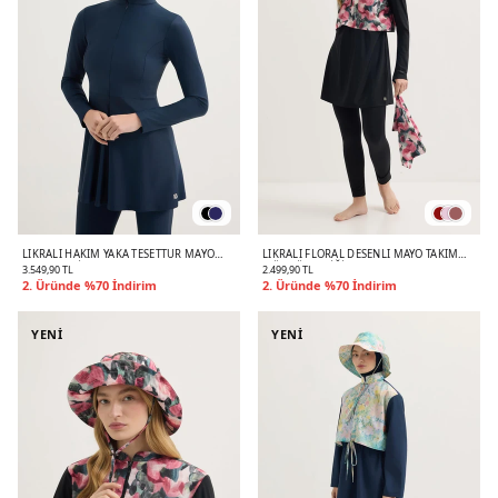
LIKRALI HAKIM YAKA TESETTÜR MAYO
LIKRALI FLORAL DESENLI MAYO TAKIM
TAKIM LACIVERT
MÜRDÜM ERIĞI
3.549,90 TL
2.499,90 TL
2. Üründe %70 İndirim
2. Üründe %70 İndirim
YENİ
YENİ