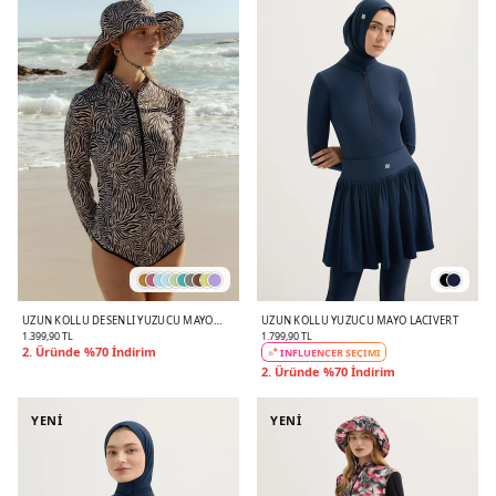
UZUN KOLLU DESENLI YÜZÜCÜ MAYO
UZUN KOLLU YÜZÜCÜ MAYO LACIVERT
ZEBRA
1.399,90 TL
1.799,90 TL
2. Üründe %70 İndirim
INFLUENCER SEÇİMİ
2. Üründe %70 İndirim
YENİ
YENİ