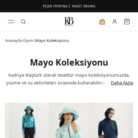
PEŞİN FİYATINA 3 TAKSİT İMKANI
Anasayfa
/
Giyim
/
Mayo Koleksiyonu
Mayo Koleksiyonu
Kadriye Baştürk olarak tesettür mayo koleksiyonumuzda,
yüzme ve su aktiviteleri sırasında kullanabileceğiniz zarif ve
Daha fazla
konforlu hissetmenizi sağlayacak modern ürünler
sunuyoruz. Tesettür giyiminde sınırları zorlayan bu özel
koleksiyon, suya dayanıklı ve hızlı kuruyan polyamid gibi
yüksek kaliteli kumaşlarla üretilmiştir. Her detayı özenle
düşünülmüş Kadriye Baştürk mayo modelleri stilinizi
yansıtırken size maksimum konfor sunmayı hedefleyerek
tasarlanmıştır. Hızlı kuruyan kumaş yapısı sayesinde ıslaklık