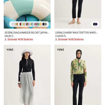
DESENLI BAĞLANABILIR BUCKET ŞAPKA
LIKRALI HAKIM YAKA TESETTÜR MAYO
OKYANUS
TAKIM SIYAH
649,90 TL
3.549,90 TL
2. Üründe %70 İndirim
2. Üründe %70 İndirim
YENİ
YENİ