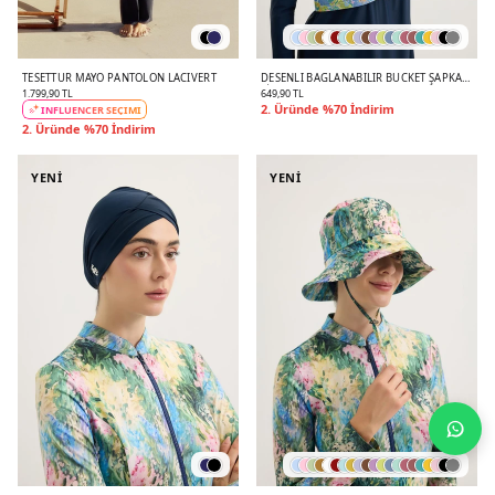
TESETTÜR MAYO PANTOLON LACIVERT
DESENLI BAĞLANABILIR BUCKET ŞAPKA
LILA
1.799,90 TL
649,90 TL
2. Üründe %70 İndirim
INFLUENCER SEÇİMİ
2. Üründe %70 İndirim
YENİ
YENİ