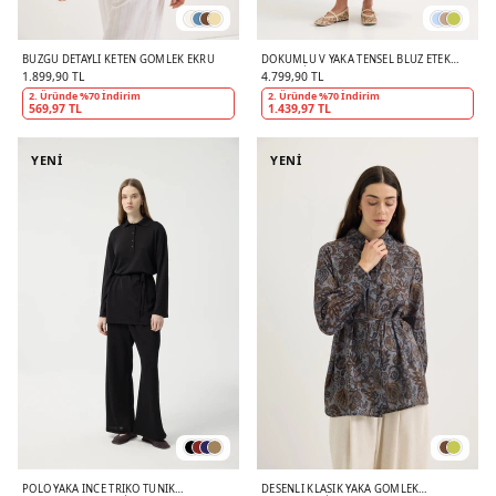
BÜZGÜ DETAYLI KETEN GÖMLEK EKRU
DÖKÜMLÜ V YAKA TENSEL BLUZ ETEK
TAKIM VIZON
1.899,90 TL
4.799,90 TL
2. Üründe %70 İndirim
2. Üründe %70 İndirim
569,97 TL
1.439,97 TL
YENİ
YENİ
POLO YAKA İNCE TRIKO TUNIK
DESENLI KLASIK YAKA GÖMLEK