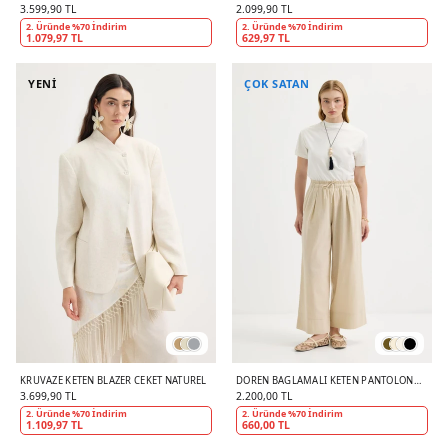
PANTOLON TAKIM SIYAH
KAHVERENGI
3.599,90 TL
2.099,90 TL
2. Üründe %70 İndirim
2. Üründe %70 İndirim
1.079,97 TL
629,97 TL
YENİ
ÇOK SATAN
KRUVAZE KETEN BLAZER CEKET NATUREL
DOREN BAĞLAMALI KETEN PANTOLON
AÇIK BEJ
3.699,90 TL
2.200,00 TL
2. Üründe %70 İndirim
2. Üründe %70 İndirim
1.109,97 TL
660,00 TL