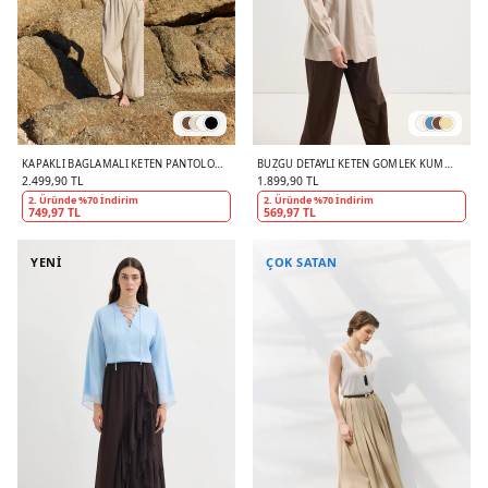
KAPAKLI BAĞLAMALI KETEN PANTOLON
BÜZGÜ DETAYLI KETEN GÖMLEK KUM
NATUREL
BEJI
2.499,90 TL
1.899,90 TL
2. Üründe %70 İndirim
2. Üründe %70 İndirim
749,97 TL
569,97 TL
YENİ
ÇOK SATAN