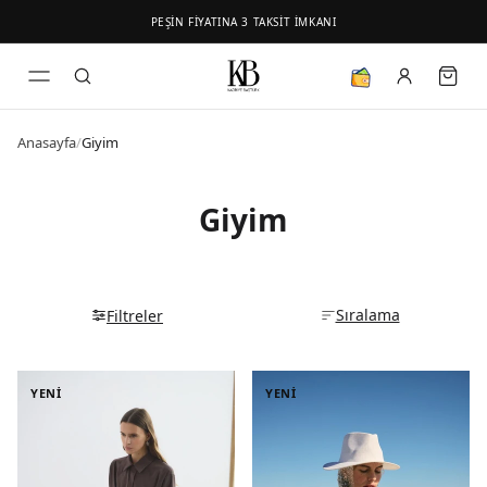
PEŞİN FİYATINA 3 TAKSİT İMKANI
Anasayfa
/
Giyim
Giyim
Sıralama
Filtreler
YENİ
YENİ