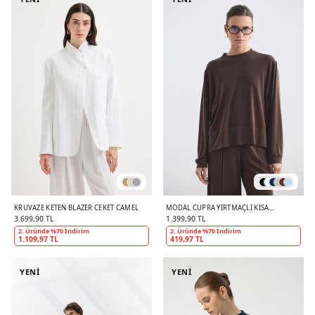
KRUVAZE KETEN BLAZER CEKET CAMEL
MODAL CUPRA YIRTMAÇLI KISA
SWEATSHIRT KAHVERENGI
3.699,90 TL
1.399,90 TL
2. Üründe %70 İndirim
2. Üründe %70 İndirim
1.109,97 TL
419,97 TL
YENİ
YENİ