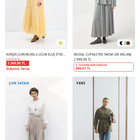
KIRIŞIK GÖRÜNÜMLÜ UZUN KLOŞ ETEK
MODAL CUPRA ETEK TAKIM GRI MELANJ
SARI
2.699,90 TL
2.999,90 TL
1.349,90 TL
2. Üründe %70 İndirim
Etiketin Yarısı
899,97 TL
ÇOK SATAN
YENİ