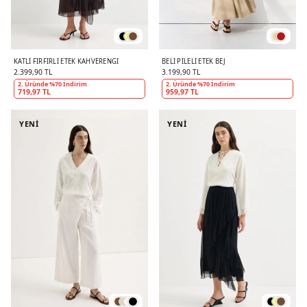
KATLI FIRFIRLI ETEK KAHVERENGI
BELI PILELI ETEK BEJ
2.399,90 TL
3.199,90 TL
2. Üründe %70 İndirim
2. Üründe %70 İndirim
719,97 TL
959,97 TL
YENİ
YENİ