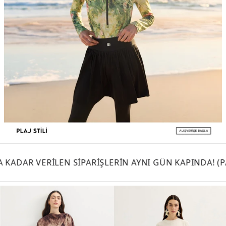
N AYNI GÜN KAPINDA! (PAZAR HARİÇ) - DETAYLI BİLGİ İ