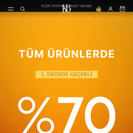
PEŞİN FİYATINA 3 TAKSİT İMKANI