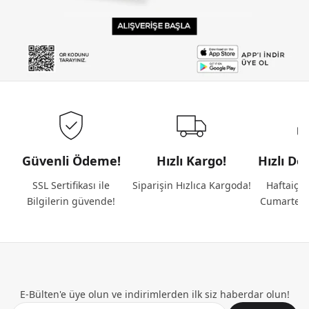
Güvenli Ödeme!
Hızlı Kargo!
Hızlı De
SSL Sertifikası ile
Siparişin Hızlıca Kargoda!
Haftaiçi 
Bilgilerin güvende!
Cumartesi
E-Bülten'e üye olun ve indirimlerden ilk siz haberdar olun!