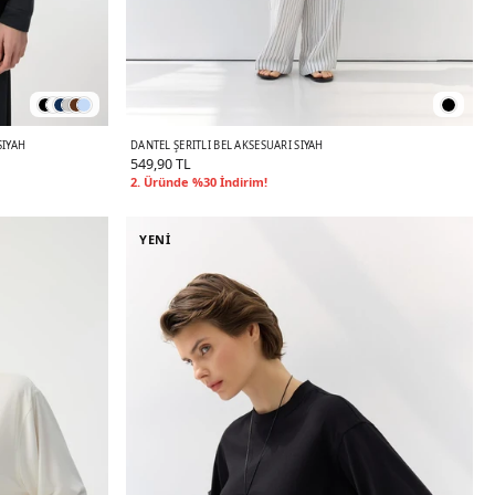
SIYAH
DANTEL ŞERITLI BEL AKSESUARI SIYAH
549,90 TL
2. Üründe %30 İndirim!
YENİ