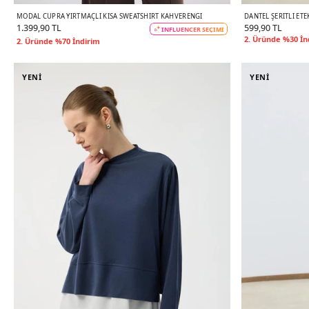
MODAL CUPRA YIRTMAÇLI KISA SWEATSHIRT KAHVERENGI
DANTEL ŞERITLI ETE
1.399,90 TL
599,90 TL
INFLUENCER SEÇİMİ
2. Üründe %30 İn
2. Üründe %70 İndirim
YENİ
YENİ