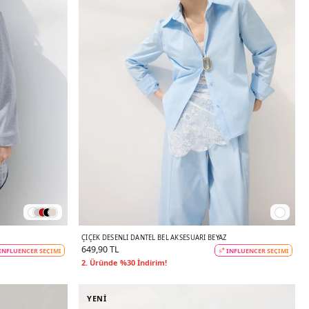
ÇIÇEK DESENLI DANTEL BEL AKSESUARI BEYAZ
649,90 TL
INFLUENCER SEÇİMİ
INFLUENCER SEÇİMİ
2. Üründe %30 İndirim!
YENİ