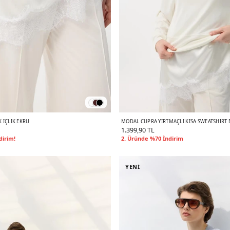
K İÇLIK EKRU
MODAL CUPRA YIRTMAÇLI KISA SWEATSHIRT 
1.399,90 TL
dirim!
2. Üründe %70 İndirim
YENİ