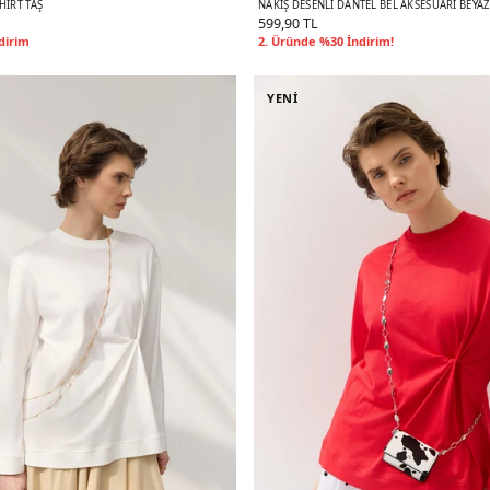
HIRT TAŞ
NAKIŞ DESENLI DANTEL BEL AKSESUARI BEYAZ
599,90 TL
dirim
2. Üründe %30 İndirim!
YENİ