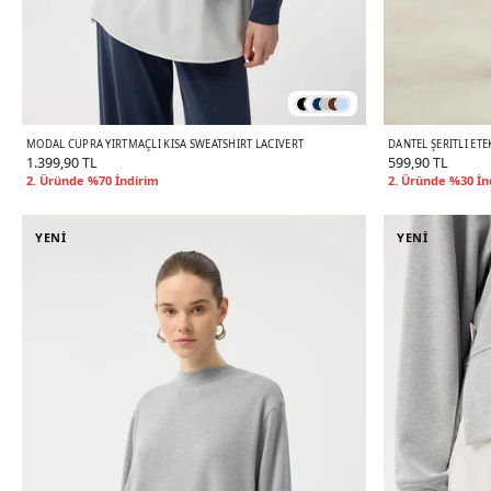
MODAL CUPRA YIRTMAÇLI KISA SWEATSHIRT LACIVERT
DANTEL ŞERITLI ETEK
1.399,90 TL
599,90 TL
2. Üründe %70 İndirim
2. Üründe %30 İn
YENİ
YENİ