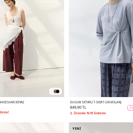
 AKSESUARI BEYAZ
DÜĞÜM DETAYLI T-SHIRT GRI MELANJ
849,90 TL
dirim!
2. Üründe %70 İndirim
YENİ