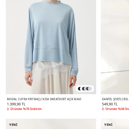
MODAL CUPRA YIRTMAÇLI KISA SWEATSHIRT AÇIK MAVI
DANTEL ŞERITLI BEL
1.399,90 TL
549,90 TL
2. Üründe %70 İndirim
2. Üründe %30 İn
YENİ
YENİ