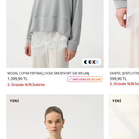
MODAL CUPRA YIRTMAÇLI KISA SWEATSHIRT GRI MELANJ
DANTEL ŞERITLI ETE
1.399,90 TL
599,90 TL
INFLUENCER SEÇİMİ
2. Üründe %30 İn
2. Üründe %70 İndirim
YENİ
YENİ