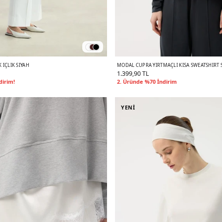
 İÇLIK SIYAH
MODAL CUPRA YIRTMAÇLI KISA SWEATSHIRT 
1.399,90 TL
dirim!
2. Üründe %70 İndirim
YENİ