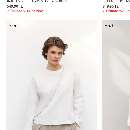
DANTEL ŞERITLI BEL AKSESUARI KAHVERENGI
DÜĞÜM DETAYLI T-S
549,90 TL
849,90 TL
2. Üründe %30 İndirim!
2. Üründe %70 İn
YENİ
YENİ