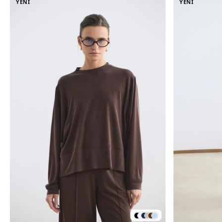
YENİ
YENİ
oluştura
kesim ve 
tasarıml
kadar ihtiy
kadın 
oluştur
Kadriye 