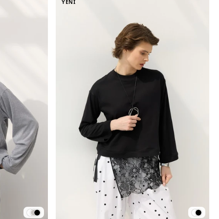
YENİ
z. Farklı
afif basic
modellere
geçişlerinde
mbinler
ni şimdi
lirsiniz.