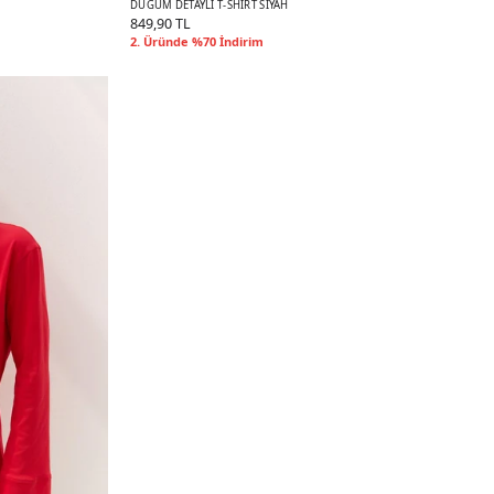
DÜĞÜM DETAYLI T-SHIRT SIYAH
849,90 TL
2. Üründe %70 İndirim