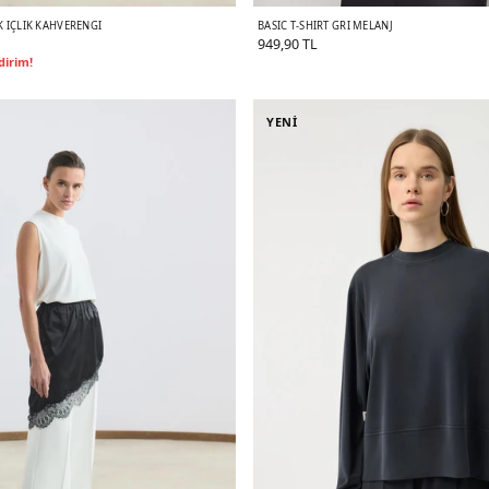
K İÇLIK KAHVERENGI
BASIC T-SHIRT GRI MELANJ
949,90 TL
dirim!
YENİ