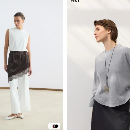
YENİ
bileceğiniz desenli sweatlere kadar bir çok farlı model bulabilirsini
renk seçenekleriyle; serin yaz akşamlarında tercih edebileceğiniz h
ardan, serin sonbahar günlerinde sıcak tutan içi tüylü (şardonlu) 
acınız olan seçeneklere kolayca ulaşabilirsiniz. Özellikle mevsim 
ceket ve mont modelleri ile kolayca sıcak kalacağınız katmanlı ko
manıza yardımcı olacak birbirinden şık kadın sweatshirt modelleri
Baştürk Online Mağazasında online alışveriş kolaylığı ile inceleyebi