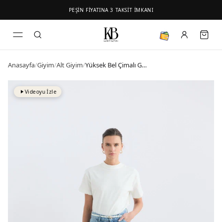
PEŞİN FİYATINA 3 TAKSİT İMKANI
Anasayfa
/
Giyim
/
Alt Giyim
/
Yüksek Bel Çimalı Geniş Paça Kot Pantolon Açık Mavi
Videoyu İzle