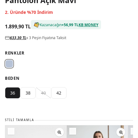
Pantolon Açık Mavi
2. Üründe %70 İndirim
Kazanacağın
+
56,99 TL
KB MONEY
1.899,90 TL
633,30 TL
x 3 Peşin Fiyatına Taksit
RENKLER
BEDEN
36
38
40
42
STILI TAMAMLA