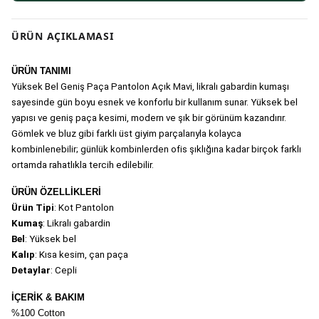
ÜRÜN AÇIKLAMASI
ÜRÜN TANIMI
Yüksek Bel Geniş Paça Pantolon Açık Mavi, likralı gabardin kumaşı 
sayesinde gün boyu esnek ve konforlu bir kullanım sunar. Yüksek bel 
yapısı ve geniş paça kesimi, modern ve şık bir görünüm kazandırır. 
Gömlek ve bluz gibi farklı üst giyim parçalarıyla kolayca 
kombinlenebilir; günlük kombinlerden ofis şıklığına kadar birçok farklı 
ortamda rahatlıkla tercih edilebilir.
ÜRÜN ÖZELLİKLERİ
Ürün Tipi
: Kot Pantolon
Kumaş
: Likralı gabardin
Bel
: Yüksek bel
Kalıp
: Kısa kesim, çan paça
Detaylar
: Cepli
İÇERİK & BAKIM
%100 Cotton