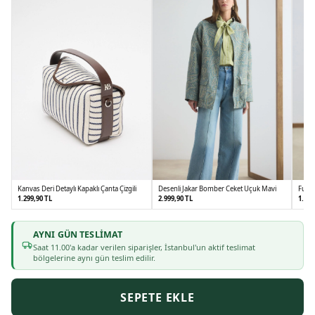
Kanvas Deri Detaylı Kapaklı Çanta Çizgili
Desenli Jakar Bomber Ceket Uçuk Mavi
Fular
1.299,90 TL
2.999,90 TL
1.799
AYNI GÜN TESLIMAT
1
2
Saat
11
.00'a kadar verilen siparişler, İstanbul'un aktif teslimat
bölgelerine aynı gün teslim edilir.
SEPETE EKLE