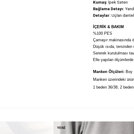
Kumaş: 
İpek Saten
Bağlama Detayı:
 Yand
Detaylar:
 Uçları dantel
İÇERİK & BAKIM
%100 PES
Çamaşır makinasında dü
Düşük ısıda, tersinden ü
Sererek kurutulması tavs
Elle yapılan ölçümlerde 
Manken Ölçüleri:
 Boy
Manken üzerindeki ürün
1 beden 36/38, 2 beden 
YENİ