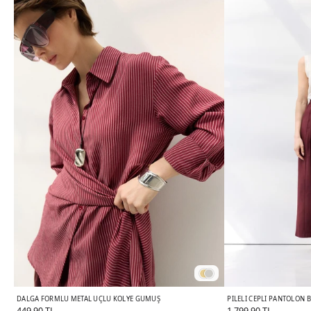
DALGA FORMLU METAL UÇLU KOLYE GÜMÜŞ
PILELI CEPLI PANTOLON
449,90 TL
1.799,90 TL