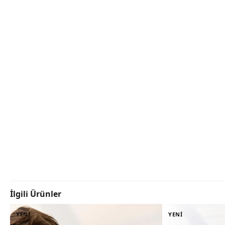
İlgili Ürünler
YENİ
YENİ