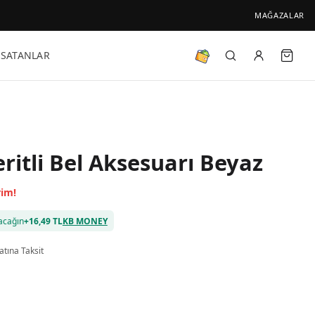
MAĞAZALAR
 SATANLAR
ritli Bel Aksesuarı Beyaz
rim!
acağın
+
16,49 TL
KB MONEY
atına Taksit