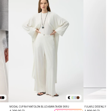
MODAL CUPRA PANTOLON BLUZ ABAYA TAKIM EKRU
FULARLI DESENLI PAN
4.299,90 TL
1.899,90 TL