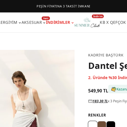
PEŞİN FİYATINA 3 TAKSİT İMKANI
İndirim
Yeni
LER
GIYIM
AKSESUAR
İNDIRIMLER
KB X QEF
ÇOK
KADRIYE BAŞTÜRK
Dantel Şe
2. Üründe %30 İndi
Kazan
549,90 TL
183,30 TL
x 3 Peşin Fiy
RENKLER