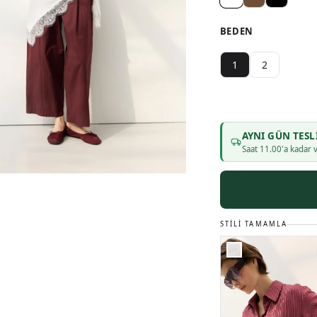
BEDEN
1
2
AYNI GÜN TESL
Saat
11
.00'a kadar v
STILI TAMAMLA