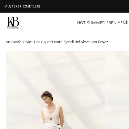
MÜŞTERİ HİZMETLERİ
HOT SUMMER 26
EN YENI
Anasayfa
/
Giyim
/
Üst Giyim
/
Dantel Şeritli Bel Aksesuarı Beyaz