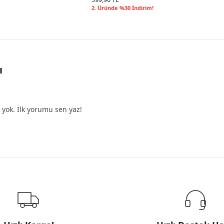
2. Üründe %30 İndirim!
ı
yok. İlk yorumu sen yaz!