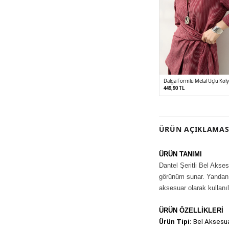
Dalga Formlu Metal Uçlu Ko
449,90 TL
ÜRÜN AÇIKLAMAS
ÜRÜN TANIMI
Dantel Şeritli Bel Akses
görünüm sunar. Yandan b
aksesuar olarak kullanıla
ÜRÜN ÖZELLİKLERİ
Ürün Tipi:
 Bel Aksesua