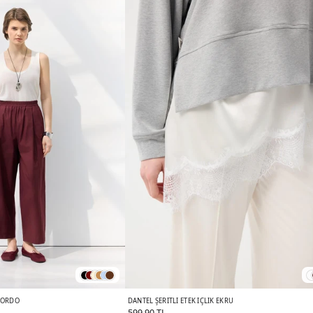
 BORDO
DANTEL ŞERITLI ETEK İÇLIK EKRU
599,90 TL