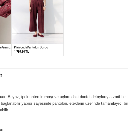
lye Gümüş
Pileli Cepli Pantolon Bordo
1.799,90 TL
36
38
40
42
I
uarı Beyaz, ipek saten kumaşı ve uçlarındaki dantel detaylarıyla zarif bir
ağlanabilir yapısı sayesinde pantolon, eteklerin üzerinde tamamlayıcı bir
bilir.
rı