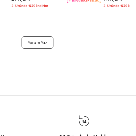
INFLUENCER SEÇİMİ
2. Üründe %70 İndirim
2. Üründe %70 İndi
Yorum Yaz
14