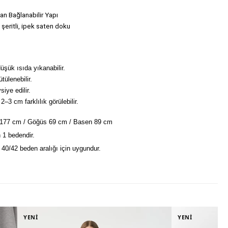
an Bağlanabilir Yapı
 şeritli, ipek saten doku
şük ısıda yıkanabilir.
tülenebilir.
iye edilir.
2–3 cm farklılık görülebilir.
 177 cm / Göğüs 69 cm / Basen 89 cm
 1 bedendir.
40/42 beden aralığı için uygundur.
YENİ
YENİ