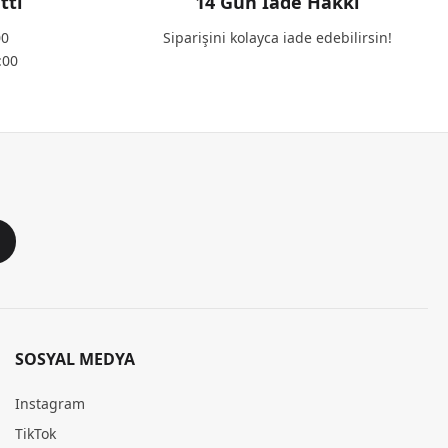
ttı
14 Gün İade Hakkı
00
Siparişini kolayca iade edebilirsin!
:00
SOSYAL MEDYA
Instagram
TikTok