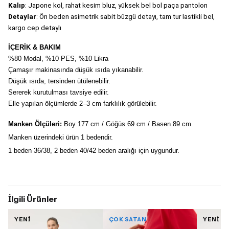
Kalıp
: Japone kol, rahat kesim bluz, yüksek bel bol paça pantolon
Detaylar
: Ön beden asimetrik sabit büzgü detayı, tam tur lastikli bel, 
kargo cep detaylı
İÇERİK & BAKIM
%80 Modal, %10 PES, %10 Likra
Çamaşır makinasında düşük ısıda yıkanabilir.
Düşük ısıda, tersinden ütülenebilir.
Sererek kurutulması tavsiye edilir.
Elle yapılan ölçümlerde 2–3 cm farklılık görülebilir.
Manken Ölçüleri:
 Boy 177 cm / Göğüs 69 cm / Basen 89 cm
Manken üzerindeki ürün 1 bedendir.
1 beden 36/38, 2 beden 40/42 beden aralığı için uygundur.
İlgili Ürünler
YENİ
ÇOK SATAN
YENİ