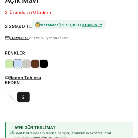
Açık Mavi
2. Üründe %70 İndirim
Kazanacağın
+
98,99 TL
KB MONEY
3.299,90 TL
1.099,96 TL
x 3 Peşin Fiyatına Taksit
RENKLER
Beden Tablosu
BEDEN
1
2
AYNI GÜN TESLIMAT
Saat
11
.00'a kadar verilen siparişler, İstanbul'un aktif teslimat
bölgelerine aynı gün teslim edilir.