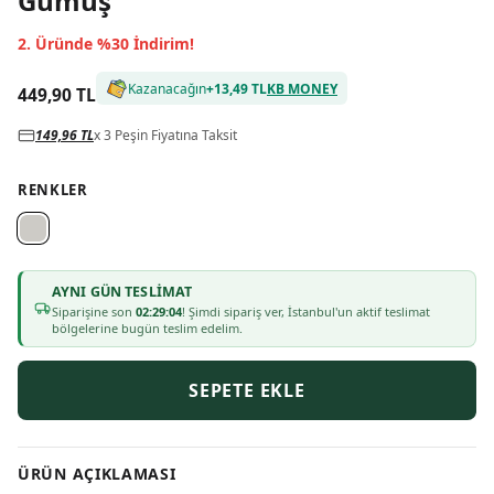
Gümüş
2. Üründe %30 İndirim!
Kazanacağın
+
13,49 TL
KB MONEY
449,90 TL
149,96 TL
x 3 Peşin Fiyatına Taksit
RENKLER
AYNI GÜN TESLIMAT
Siparişine son
02:29:04
! Şimdi sipariş ver, İstanbul'un aktif teslimat
bölgelerine bugün teslim edelim.
SEPETE EKLE
ÜRÜN AÇIKLAMASI