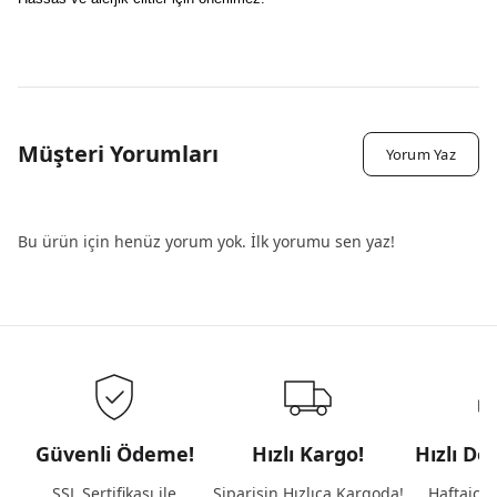
Müşteri Yorumları
Yorum Yaz
Bu ürün için henüz yorum yok. İlk yorumu sen yaz!
Güvenli Ödeme!
Hızlı Kargo!
Hızlı De
SSL Sertifikası ile
Siparişin Hızlıca Kargoda!
Haftaiçi 