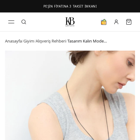
PEŞİN FİYATINA 3 TAKSİT İMKANI
Anasayfa
/
Giyim
/
Alışveriş Rehberi
/
Tasarım Kalın Model Kelepçe Gümüş