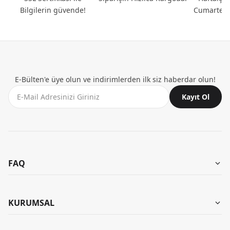
Bilgilerin güvende!
Cumartesi
E-Bülten'e üye olun ve indirimlerden ilk siz haberdar olun!
Kayıt Ol
FAQ
Aynı Gün Teslimat
Mağazalarımız
KURUMSAL
Garanti ve İade
Kombinler
İade Talebi Oluştur