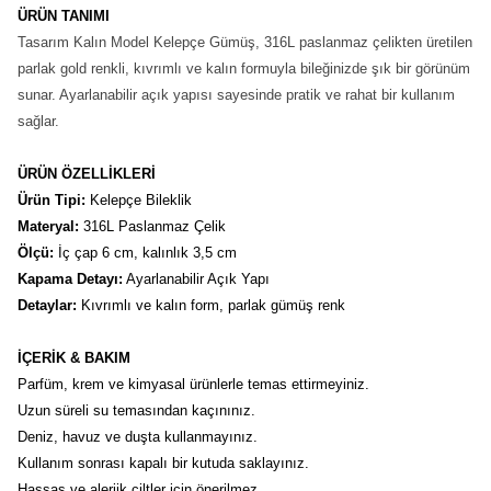
ÜRÜN TANIMI
Tasarım Kalın Model Kelepçe Gümüş, 316L paslanmaz çelikten üretilen
parlak gold renkli, kıvrımlı ve kalın formuyla bileğinizde şık bir görünüm
sunar. Ayarlanabilir açık yapısı sayesinde pratik ve rahat bir kullanım
sağlar.
ÜRÜN ÖZELLİKLERİ
Ürün Tipi:
 Kelepçe Bileklik
Materyal:
 316L Paslanmaz Çelik
Ölçü: 
İç çap 6 cm, kalınlık 3,5 cm
Kapama Detayı:
 Ayarlanabilir Açık Yapı
Detaylar:
 Kıvrımlı ve kalın form, parlak gümüş renk
İÇERİK & BAKIM
Parfüm, krem ve kimyasal ürünlerle temas ettirmeyiniz.
Uzun süreli su temasından kaçınınız.
Deniz, havuz ve duşta kullanmayınız.
Kullanım sonrası kapalı bir kutuda saklayınız.
Hassas ve alerjik ciltler için önerilmez.