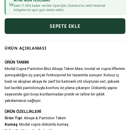
AYNI GÜN TESLIMAT
Saat
11
.00'a kadar verilen siparişler, İstanbul'un aktif teslimat
bölgelerine aynı gün teslim edilir.
SEPETE EKLE
ÜRÜN AÇIKLAMASI
ÜRÜN TANIMI
Modal Cupra Pantolon Bluz Abaya Takım Mavi, modal ve cupra liflerinin 
yumuşaklığını üç parçalı fonksiyonel bir tasarımla sunuyor. Kolsuz iç 
badi ve akışkan abaya ile zarif bir katmanlı stil oluşturan set, yüksek 
bel lastikli pantolonuyla konforu ön plana çıkarıyor. Dökümlü yapısı 
sayesinde gün boyu kısıtlanmadan pratik ve rafine bir şıklık 
yakalamanızı sağlıyor.
ÜRÜN ÖZELLİKLERİ
Ürün Tipi
: Abaya & Pantolon Takım 
Kumaş
: Modal cupra dökümlü kumaş