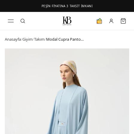
PEŞİN FİYATINA 3 TAKSİT İMKANI
Anasayfa
/
Giyim
/
Takım
/
Modal Cupra Pantolon Bluz Abaya Takım Mavi