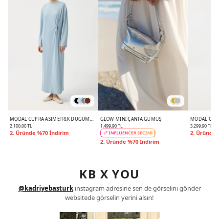
MODAL CUPRA ASIMETRIK DÜĞÜM
GLOW MINI ÇANTA GÜMÜŞ
MODAL CUPR
DETAYLI ELBISE AÇIK MAVI
AÇIK MAVI
2.100,00 TL
1.499,90 TL
3.299,90 TL
2. Üründe %70 İndirim
2. Üründe 
INFLUENCER SEÇİMİ
2. Üründe %70 İndirim
KB X YOU
@kadriyebasturk
instagram adresine sen de görselini gönder
websitede görselin yerini alsın!