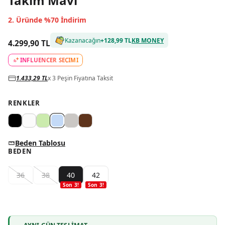
Takım Mavi
2. Üründe %70 İndirim
Kazanacağın
+
128,99 TL
KB MONEY
4.299,90 TL
INFLUENCER SEÇİMİ
1.433,29 TL
x 3 Peşin Fiyatına Taksit
RENKLER
Beden Tablosu
BEDEN
36
38
40
42
Son
3
!
Son
3
!