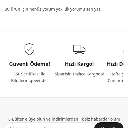
Bu ürün için henüz yorum yok. İlk yorumu sen yaz!
Güvenli Ödeme!
Hızlı Kargo!
Hızlı De
SSL Sertifikası ile
Siparişin Hızlıca Kargoda!
Haftaiçi 
Bilgilerin güvende!
Cumartesi
E-Bülten'e üye olun ve indirimlerden ilk siz haberdar olun!