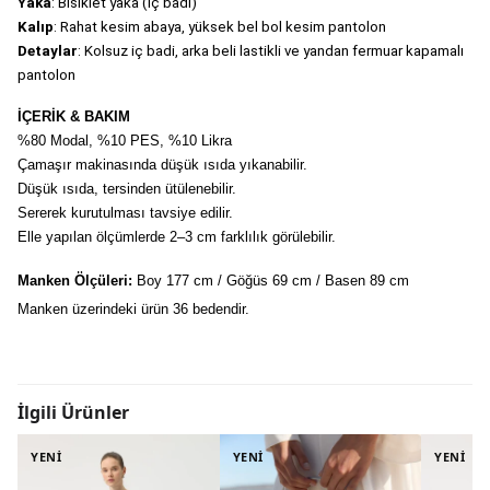
Yaka
: Bisiklet yaka (İç badi)
Kalıp
: Rahat kesim abaya, yüksek bel bol kesim pantolon
Detaylar
: Kolsuz iç badi, arka beli lastikli ve yandan fermuar kapamalı 
pantolon
İÇERİK & BAKIM
%80 Modal, %10 PES, %10 Likra
Çamaşır makinasında düşük ısıda yıkanabilir.
Düşük ısıda, tersinden ütülenebilir.
Sererek kurutulması tavsiye edilir.
Elle yapılan ölçümlerde 2–3 cm farklılık görülebilir.
Manken Ölçüleri:
 Boy 177 cm / Göğüs 69 cm / Basen 89 cm
Manken üzerindeki ürün 36 bedendir.
İlgili Ürünler
YENİ
YENİ
YENİ