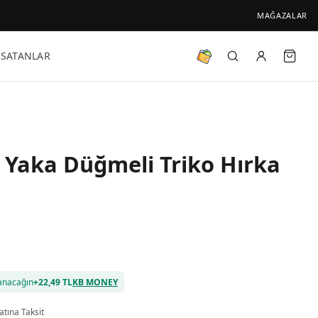
MAĞAZALAR
 SATANLAR
 Yaka Düğmeli Triko Hırka
anacağın
+
22,49 TL
KB MONEY
atına Taksit