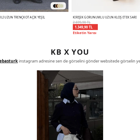
RLI UZUN TRENÇKOT AÇIK YEŞIL
KIRIŞIK GÖRÜNÜMLÜ UZUN KLOŞ ETEK SARI
2.699,90 TL
1.349,90 TL
Etiketin Yarısı
KB X YOU
ebasturk
instagram adresine sen de görselini gönder websitede görselin yer