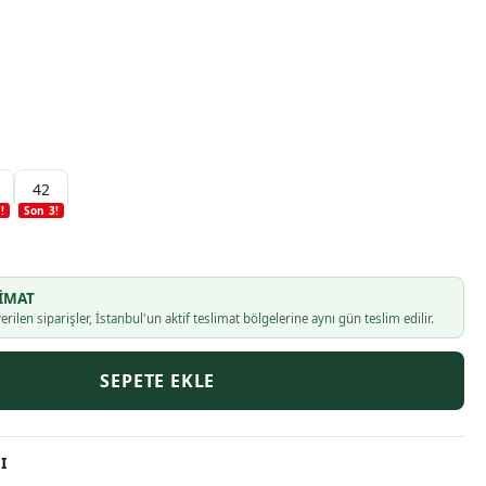
42
1
!
Son
3
!
IMAT
erilen siparişler, İstanbul'un aktif teslimat bölgelerine aynı gün teslim edilir.
SEPETE EKLE
I