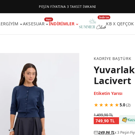
PEŞİN FİYATINA 3 TAKSİT İMKANI
İndirim
Yeni
LER
GIYIM
AKSESUAR
İNDIRIMLER
KB X QEF
ÇOK
KADRIYE BAŞTÜRK
Yuvarlak
Lacivert
Etiketin Yarısı
★
★
★
★
★
5.0
(
2
)
1.499,90 TL
Kaz
749,90 TL
249,96 TL
x 3 Peşin Fiy