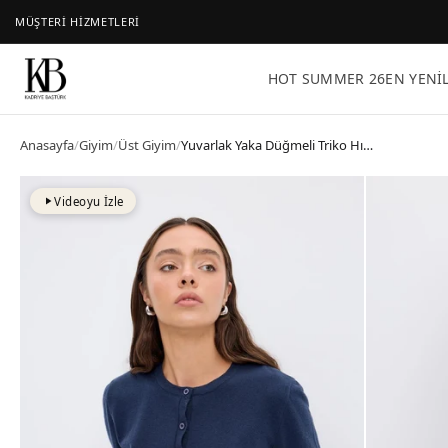
MÜŞTERİ HİZMETLERİ
HOT SUMMER 26
EN YENI
Anasayfa
/
Giyim
/
Üst Giyim
/
Yuvarlak Yaka Düğmeli Triko Hırka Lacivert
Videoyu İzle