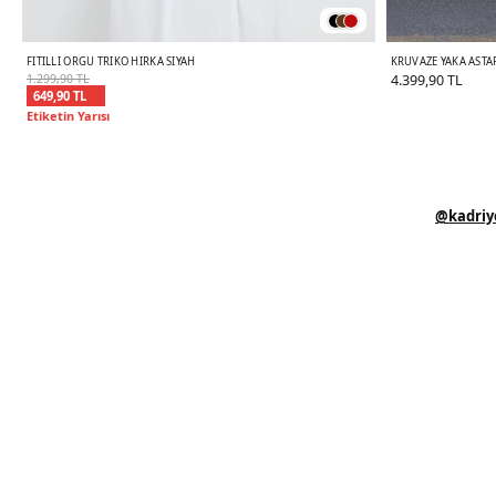
FITILLI ÖRGÜ TRIKO HIRKA SIYAH
KRUVAZE YAKA ASTA
1.299,90 TL
4.399,90 TL
649,90 TL
Etiketin Yarısı
@kadriy