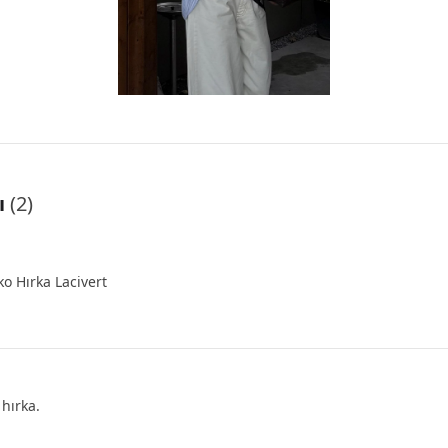
ı
(
2
)
o Hırka Lacivert
hırka.