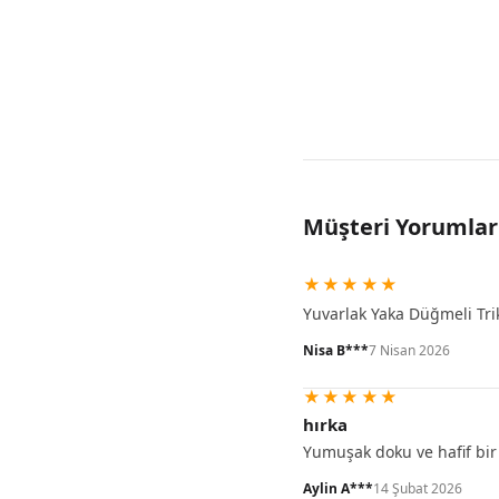
Müşteri Yorumlar
★
★
★
★
★
Yuvarlak Yaka Düğmeli Trik
Nisa B***
7 Nisan 2026
★
★
★
★
★
hırka
Yumuşak doku ve hafif bir 
Aylin A***
14 Şubat 2026