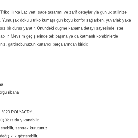
iko Hırka Lacivert, sade tasarımı ve zarif detaylarıyla günlük stilinize
ur. Yumuşak dokulu triko kumaşı gün boyu konfor sağlarken, yuvarlak yaka
sız bir duruş yaratır. Önündeki düğme kapama detayı sayesinde ister
ılabilir. Mevsim geçişlerinde tek başına ya da katmanlı kombinlerde
iniz, gardırobunuzun kurtarıcı parçalarından biridir.
ma
 örgü ribana
S, %20 POLYACRYL.
şük ısıda yıkanabilir.
enebilir, sererek kurutunuz.
eğişiklik gösterebilir.