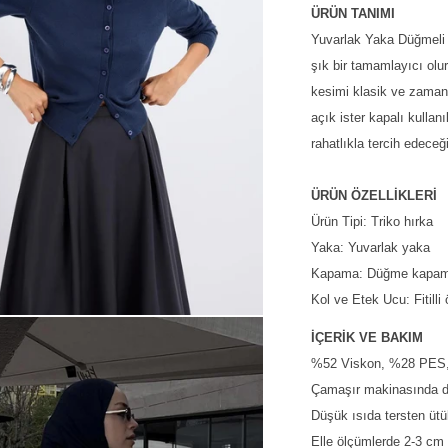
ÜRÜN TANIMI
Yuvarlak Yaka Düğmeli Tr
şık bir tamamlayıcı ol
kesimi klasik ve zaman
açık ister kapalı kullan
rahatlıkla tercih edeceğ
ÜRÜN ÖZELLİKLERİ
Ürün Tipi: Triko hırka
Yaka: Yuvarlak yaka
Kapama: Düğme kapa
Kol ve Etek Ucu: Fitilli
İÇERİK VE BAKIM
%52 Viskon, %28 PE
Çamaşır makinasında dü
Düşük ısıda tersten ütül
Elle ölçümlerde 2-3 cm d