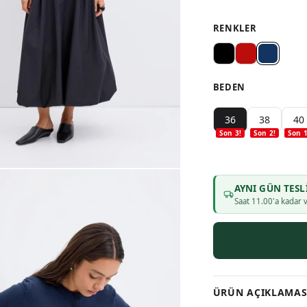
RENKLER
BEDEN
36
38
40
Son
3
!
Son
2
!
Son
AYNI GÜN TESL
Saat
11
.00'a kadar v
ÜRÜN AÇIKLAMAS