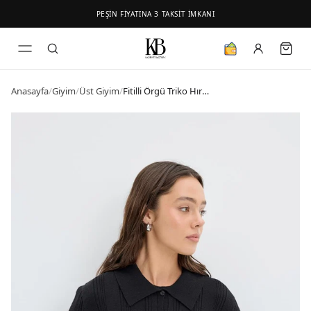
PEŞİN FİYATINA 3 TAKSİT İMKANI
Anasayfa
/
Giyim
/
Üst Giyim
/
Fitilli Örgü Triko Hırka Siyah