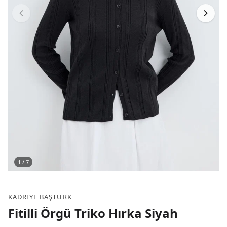
1
/
7
KADRIYE BAŞTÜRK
Fitilli Örgü Triko Hırka Siyah