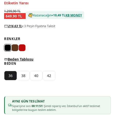
Etiketin Yarısı
1.299,90 TL
Kazanacağın
+
19,49 TL
KB MONEY
649,90 TL
216,63 TL
x 3 Peşin Fiyatına Taksit
RENKLER
Beden Tablosu
BEDEN
36
38
40
42
AYNI GÜN TESLIMAT
Siparişine son
00:11:51
! Şimdi sipariş ver, İstanbul'un aktif teslimat
bölgelerine bugün teslim edelim.