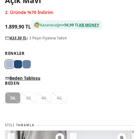
Açık Mavi
2. Üründe %70 İndirim
Kazanacağın
+
56,99 TL
KB MONEY
1.899,90 TL
633,30 TL
x 3 Peşin Fiyatına Taksit
RENKLER
Beden Tablosu
BEDEN
36
38
40
42
STILI TAMAMLA