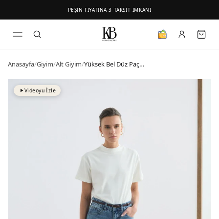
PEŞİN FİYATINA 3 TAKSİT İMKANI
Anasayfa
/
Giyim
/
Alt Giyim
/
Yüksek Bel Düz Paça Kot Pantolon Açık Mavi
Videoyu İzle