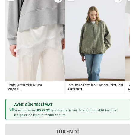
Dantel Şeritli Etek İçlik Ekru
Jakar Balon Form İnce Bomber Ceket Gold
Gümüş
599,90 TL
2.899,90 TL
249,9
AYNI GÜN TESLIMAT
1
2
1
2
Siparişine son
00:29:22
! Şimdi sipariş ver, İstanbul'un aktif teslimat
bölgelerine bugün teslim edelim.
TÜKENDI