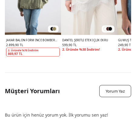
JAKAR BALON FORM İNCE BOMBER
DANTEL ŞERITLI ETEK İÇLIK EKRU
GÜMÜŞ TOKA
CEKET GOLD
KEMER BOR
2.899,90 TL
599,90 TL
249,90 TL
2. Üründe %30 İndirim!
2. Üründe 
2. Üründe %70 İndirim
869,97 TL
Müşteri Yorumları
Yorum Yaz
Bu ürün için henüz yorum yok. İlk yorumu sen yaz!