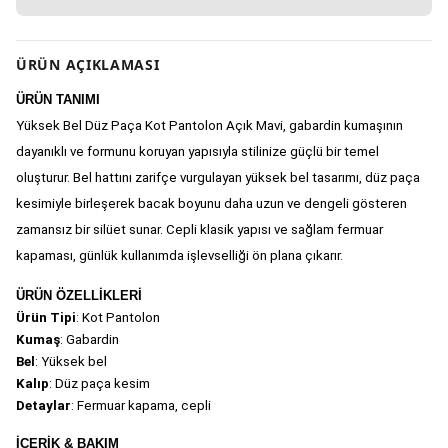
ÜRÜN AÇIKLAMASI
ÜRÜN TANIMI
Yüksek Bel Düz Paça Kot Pantolon Açık Mavi, gabardin kumaşının 
dayanıklı ve formunu koruyan yapısıyla stilinize güçlü bir temel 
oluşturur. Bel hattını zarifçe vurgulayan yüksek bel tasarımı, düz paça 
kesimiyle birleşerek bacak boyunu daha uzun ve dengeli gösteren 
zamansız bir silüet sunar. Cepli klasik yapısı ve sağlam fermuar 
kapaması, günlük kullanımda işlevselliği ön plana çıkarır.
ÜRÜN ÖZELLİKLERİ
Ürün Tipi
: Kot Pantolon
Kumaş
: Gabardin
Bel
: Yüksek bel
Kalıp
: Düz paça kesim
Detaylar
: Fermuar kapama, cepli
İÇERİK & BAKIM