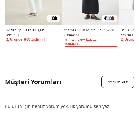
DANTEL ŞERITLI ETEK İÇLIK
MODAL CUPRA ASIMETRIK DÜĞÜM
DERI CÜZD
KAHVERENGI
DETAYLI ELBISE SIYAH
599,90 TL
2.100,00 TL
379,90 TL
2. Üründe %30 İndirim!
2. Üründe 
2. Üründe %70 İndirim
630,00 TL
Müşteri Yorumları
Yorum Yaz
Bu ürün için henüz yorum yok. İlk yorumu sen yaz!