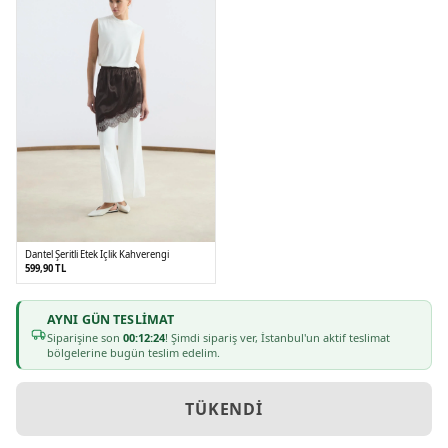
Dantel Şeritli Etek İçlik Kahverengi
599,90 TL
AYNI GÜN TESLIMAT
1
2
Siparişine son
00:12:24
! Şimdi sipariş ver, İstanbul'un aktif teslimat
bölgelerine bugün teslim edelim.
TÜKENDI