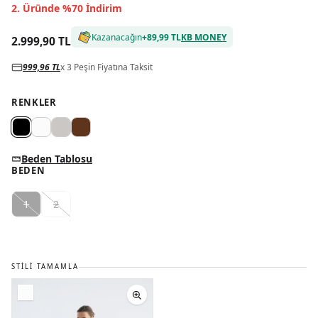
2. Üründe %70 İndirim
Kazanacağın
+
89,99 TL
KB MONEY
2.999,90 TL
999,96 TL
x 3 Peşin Fiyatına Taksit
RENKLER
Beden Tablosu
BEDEN
1
2
STILI TAMAMLA