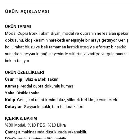
ÜRÜN AÇIKLAMASI
ÜRÜN TANIMI
Modal Cupra Etek Takım Siyah, modal ve cupranın nefes alan ipeksi 
dokusunu, kloş kesimin hareketli enerjisiyle bir araya getiriyor. Geniş 
kollu rahat bluzu ve beli tamamen lastikli eteğiyle eforsuz bir şıklık 
sunarken, seyyar kuşağı sayesinde silüetinizi zarifçe vurgulamanıza 
imkan tanıyor. 
ÜRÜN ÖZELLİKLERİ
Ürün Tipi
: Bluz & Etek Takım
Kumaş
: Modal cupra dökümlü kumaş
Yaka
: Bisiklet yaka
Kalıp
: Geniş kol rahat kesim bluz, yüksek bel kloş kesim etek
Detaylar
: Seyyar kuşaklı, tam tur lastikli bel
İÇERİK & BAKIM
%80 Modal, %10 PES, %10 Likra
Çamaşır makinasında düşük ısıda yıkanabilir.
Düşük ısıda, tersinden ütülenebilir.