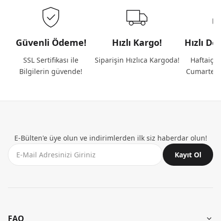
Güvenli Ödeme!
Hızlı Kargo!
Hızlı De
SSL Sertifikası ile
Siparişin Hızlıca Kargoda!
Haftaiçi 
Bilgilerin güvende!
Cumartesi
E-Bülten'e üye olun ve indirimlerden ilk siz haberdar olun!
Kayıt Ol
FAQ