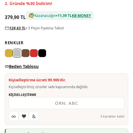
2. Üründe %30 İndirim!
Kazanacağın
+
11,39 TL
KB MONEY
379,90 TL
126,63 TL
x 3 Peşin Fiyatına Taksit
RENKLER
Beden Tablosu
Kişiselleştirme ücreti 99.90₺'dir.
Kişiselleştirilmiş ürünler iade kapsamında değildir.
KIŞISELLEŞTIRME
∞
♥
&
3
karakter kaldı