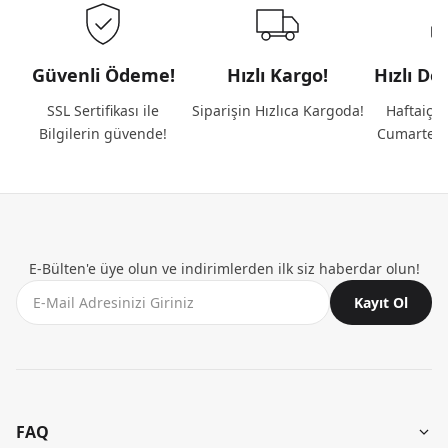
Güvenli Ödeme!
Hızlı Kargo!
Hızlı De
SSL Sertifikası ile
Siparişin Hızlıca Kargoda!
Haftaiçi 
Bilgilerin güvende!
Cumartesi
E-Bülten'e üye olun ve indirimlerden ilk siz haberdar olun!
Kayıt Ol
FAQ