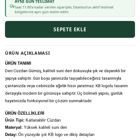
AYNI GÜN TESLIMAT
Saat
11
.00'a kadar verilen siparişler, İstanbul'un aktif teslimat
bölgelerine aynı gün teslim edilir.
SEPETE EKLE
ÜRÜN AÇIKLAMASI
ÜRÜN TANIMI
Deri Cüzdan Gümüş
, kaliteli suni deri dokusuyla şık ve dayanıklı bir 
yapıya sahiptir. Gün boyu yanınızda taşıyabileceğiniz tasarımıyla 
çantanızda veya cebinizde ağırlık hissi yaratmaz. KB logolu tasarım 
detayıyla modern bir görünüşe sahiptir. Üç bölmeli yapısı, günlük 
hayatınızda fonksiyonel bir çözüm sunmaktadır.
ÜRÜN ÖZELLİKLERİ
Ürün Tipi:
Katlanabilir Cüzdan
Materyal:
Yüksek kaliteli suni deri
Detay:
Ön yüzeyde şık KB logo ve dikiş detayları