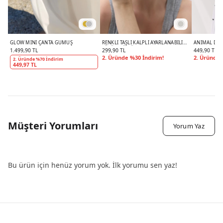
GLOW MINI ÇANTA GÜMÜŞ
RENKLI TAŞLI KALPLI AYARLANABILIR
ANIMAL DES
YÜZÜK GÜMÜŞ
1.499,90 TL
299,90 TL
449,90 TL
2. Üründe %30 İndirim!
2. Üründe 
2. Üründe %70 İndirim
449,97 TL
Müşteri Yorumları
Yorum Yaz
Bu ürün için henüz yorum yok. İlk yorumu sen yaz!