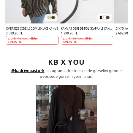
OVERSIZE ÇIZGILI GÖMLEK ACI KAHVE
KANVAS DERI DETAYLI KAPAKLI ÇANTA
DIK YAKA B
EKRU
EKRU
2.099,90 TL
1.299,90 TL
2.699,90 TL
2. Üründe %70 İndirim
2. Üründe %70 İndirim
629,97 TL
389,97 TL
KB X YOU
@kadriyebasturk
instagram adresine sen de görselini gönder
websitede görselin yerini alsın!