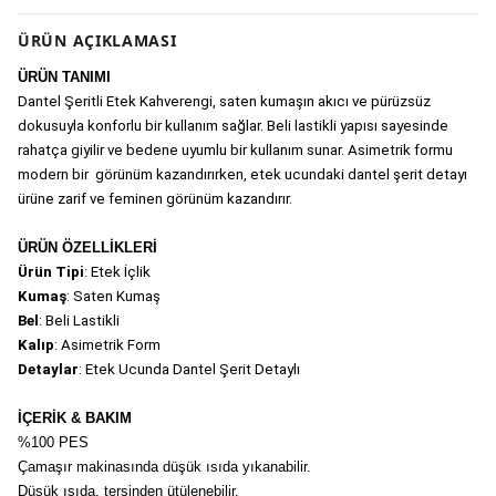
ÜRÜN AÇIKLAMASI
ÜRÜN TANIMI
Dantel Şeritli Etek Kahverengi, saten kumaşın akıcı ve pürüzsüz 
dokusuyla konforlu bir kullanım sağlar. Beli lastikli yapısı sayesinde 
rahatça giyilir ve bedene uyumlu bir kullanım sunar. Asimetrik formu 
modern bir  görünüm kazandırırken, etek ucundaki dantel şerit detayı 
ürüne zarif ve feminen görünüm kazandırır.
ÜRÜN ÖZELLİKLERİ
Ürün Tipi
: Etek İçlik
Kumaş
: Saten Kumaş
Bel
: Beli Lastikli
Kalıp
: Asimetrik Form
Detaylar
: Etek Ucunda Dantel Şerit Detaylı
İÇERİK & BAKIM
%100 PES
Çamaşır makinasında düşük ısıda yıkanabilir.
Düşük ısıda, tersinden ütülenebilir.