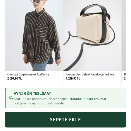
Oversize Çizgili Gömlek Acı Kahve
Kanvas Deri Detaylı Kapaklı Çanta Ekru
Dik Y
2.099,90 TL
1.299,90 TL
2.699
AYNI GÜN TESLIMAT
1
2
Saat
11
.00'a kadar verilen siparişler, İstanbul'un aktif teslimat
bölgelerine aynı gün teslim edilir.
SEPETE EKLE