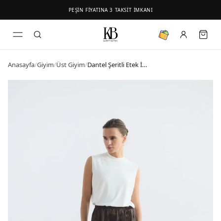
PEŞİN FİYATINA 3 TAKSİT İMKANI
Anasayfa
/
Giyim
/
Üst Giyim
/
Dantel Şeritli Etek İçlik Kahverengi