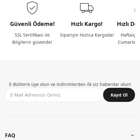
Güvenli Ödeme!
Hızlı Kargo!
Hızlı De
SSL Sertifikası ile
Siparişin Hızlıca Kargoda!
Haftaiçi 
Bilgilerin güvende!
Cumartesi
E-Bülten'e üye olun ve indirimlerden ilk siz haberdar olun!
Kayıt Ol
FAQ