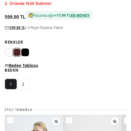
2. Üründe %30 İndirim!
Kazanacağın
+
17,99 TL
KB MONEY
599,90 TL
199,96 TL
x 3 Peşin Fiyatına Taksit
RENKLER
Beden Tablosu
BEDEN
1
2
STILI TAMAMLA