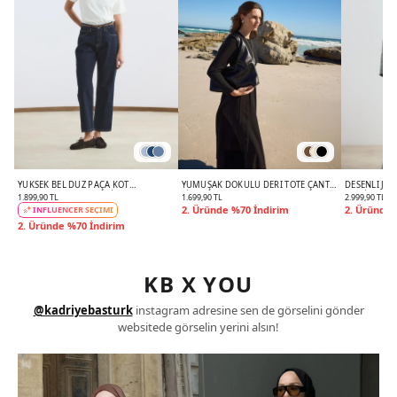
YÜKSEK BEL DÜZ PAÇA KOT
YUMUŞAK DOKULU DERI TOTE ÇANTA
DESENLI JA
PANTOLON KOYU MAVI
SIYAH
MAVI
1.899,90 TL
1.699,90 TL
2.999,90 TL
2. Üründe %70 İndirim
2. Üründe 
INFLUENCER SEÇİMİ
2. Üründe %70 İndirim
KB X YOU
@kadriyebasturk
instagram adresine sen de görselini gönder
websitede görselin yerini alsın!