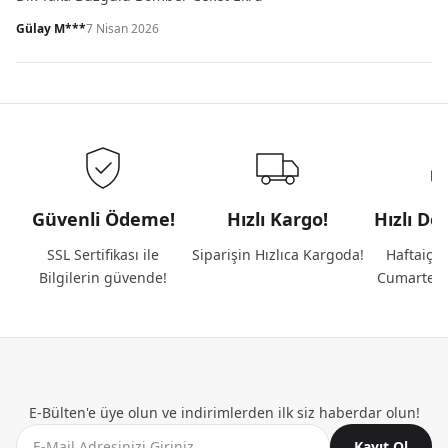
Gülay M***
7 Nisan 2026
Güvenli Ödeme!
Hızlı Kargo!
Hızlı De
SSL Sertifikası ile
Siparişin Hızlıca Kargoda!
Haftaiçi 
Bilgilerin güvende!
Cumartesi
E-Bülten'e üye olun ve indirimlerden ilk siz haberdar olun!
Kayıt Ol