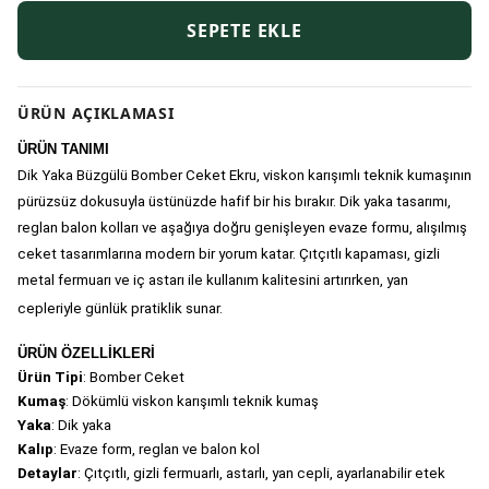
SEPETE EKLE
ÜRÜN AÇIKLAMASI
ÜRÜN TANIMI
Dik Yaka Büzgülü Bomber Ceket Ekru, viskon karışımlı teknik kumaşının 
pürüzsüz dokusuyla üstünüzde hafif bir his bırakır. Dik yaka tasarımı, 
reglan balon kolları ve aşağıya doğru genişleyen evaze formu, alışılmış 
ceket tasarımlarına modern bir yorum katar. Çıtçıtlı kapaması, gizli 
metal fermuarı ve iç astarı ile kullanım kalitesini artırırken, yan 
cepleriyle günlük pratiklik sunar.
ÜRÜN ÖZELLİKLERİ
Ürün Tipi
: Bomber Ceket
Kumaş
: Dökümlü viskon karışımlı teknik kumaş
Yaka
: Dik yaka
Kalıp
: Evaze form, reglan ve balon kol
Detaylar
: Çıtçıtlı, gizli fermuarlı, astarlı, yan cepli, ayarlanabilir etek 