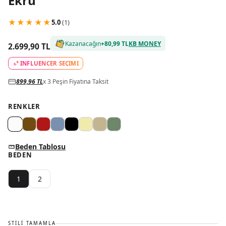
Ekru
★
★
★
★
★
5.0
(
1
)
Kazanacağın
+
80,99 TL
KB MONEY
2.699,90 TL
INFLUENCER SEÇİMİ
899,96 TL
x 3 Peşin Fiyatına Taksit
RENKLER
Beden Tablosu
BEDEN
1
2
STILI TAMAMLA