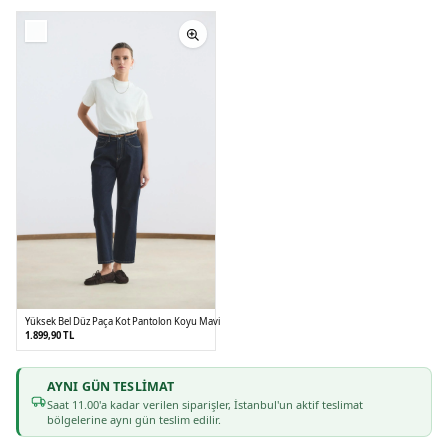
Yüksek Bel Düz Paça Kot Pantolon Koyu Mavi
1.899,90 TL
AYNI GÜN TESLIMAT
36
38
40
42
Saat
11
.00'a kadar verilen siparişler, İstanbul'un aktif teslimat
bölgelerine aynı gün teslim edilir.