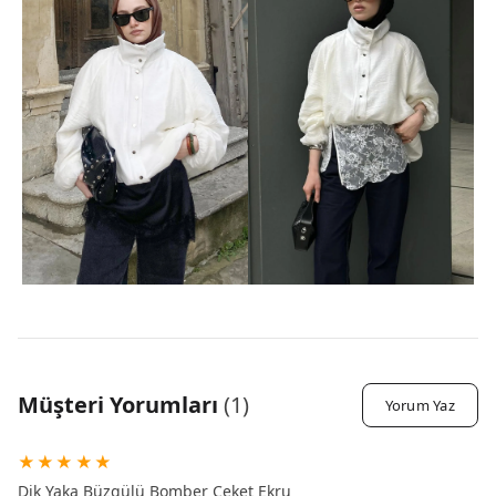
Müşteri Yorumları
(
1
)
Yorum Yaz
★
★
★
★
★
Dik Yaka Büzgülü Bomber Ceket Ekru