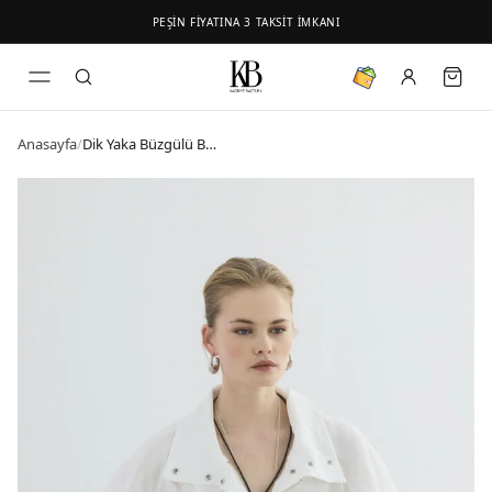
PEŞİN FİYATINA 3 TAKSİT İMKANI
Anasayfa
/
Dik Yaka Büzgülü Bomber Ceket Ekru