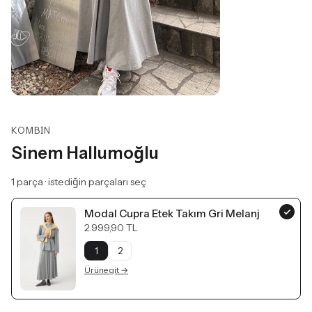
KOMBIN
Sinem Hallumoğlu
1
parça · istediğin parçaları seç
Modal Cupra Etek Takım Gri Melanj
2.999,90 TL
1
2
Ürüne git →