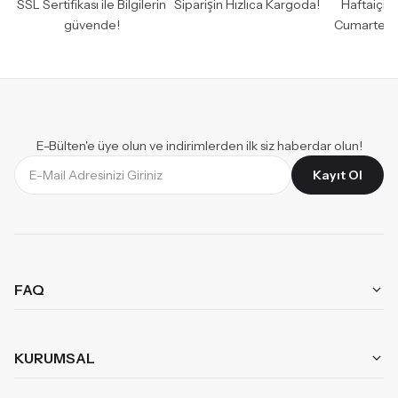
SSL Sertifikası ile Bilgilerin
Siparişin Hızlıca Kargoda!
Haftaiçi 
güvende!
Cumartesi
E-Bülten'e üye olun ve indirimlerden ilk siz haberdar olun!
Kayıt Ol
FAQ
Aynı Gün Teslimat
Mağazalarımız
KURUMSAL
Garanti ve İade
Kombinler