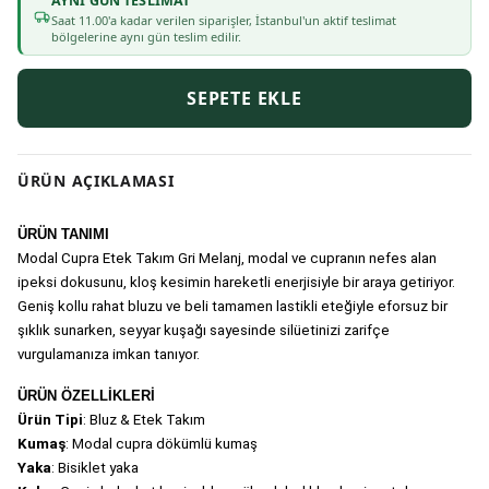
AYNI GÜN TESLIMAT
Saat
11
.00'a kadar verilen siparişler, İstanbul'un aktif teslimat
bölgelerine aynı gün teslim edilir.
SEPETE EKLE
ÜRÜN AÇIKLAMASI
ÜRÜN TANIMI
Modal Cupra Etek Takım Gri Melanj, modal ve cupranın nefes alan 
ipeksi dokusunu, kloş kesimin hareketli enerjisiyle bir araya getiriyor. 
Geniş kollu rahat bluzu ve beli tamamen lastikli eteğiyle eforsuz bir 
şıklık sunarken, seyyar kuşağı sayesinde silüetinizi zarifçe 
vurgulamanıza imkan tanıyor. 
ÜRÜN ÖZELLİKLERİ
Ürün Tipi
: Bluz & Etek Takım
Kumaş
: Modal cupra dökümlü kumaş
Yaka
: Bisiklet yaka