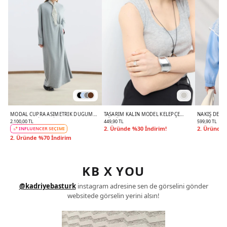
MODAL CUPRA ASIMETRIK DÜĞÜM
TASARIM KALIN MODEL KELEPÇE
NAKIŞ DESEN
DETAYLI ELBISE GRI MELANJ
GÜMÜŞ
AKSESUARI 
2.100,00 TL
449,90 TL
599,90 TL
2. Üründe %30 İndirim!
2. Üründe 
INFLUENCER SEÇİMİ
2. Üründe %70 İndirim
KB X YOU
@kadriyebasturk
instagram adresine sen de görselini gönder
websitede görselin yerini alsın!