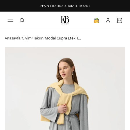
PEŞİN FİYATINA 3 TAKSİT İMKANI
Anasayfa
/
Giyim
/
Takım
/
Modal Cupra Etek Takım Gri Melanj