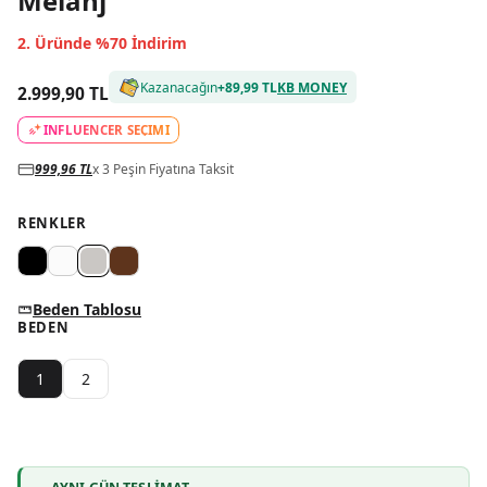
Melanj
2. Üründe %70 İndirim
Kazanacağın
+
89,99 TL
KB MONEY
2.999,90 TL
INFLUENCER SEÇİMİ
999,96 TL
x 3 Peşin Fiyatına Taksit
RENKLER
Beden Tablosu
BEDEN
1
2