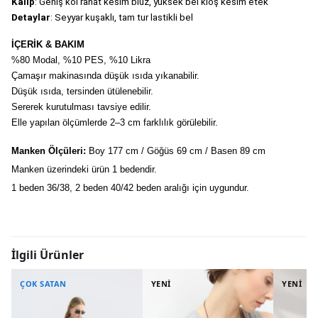
Kalıp
: Geniş kol rahat kesim bluz, yüksek bel kloş kesim etek
Detaylar
: Seyyar kuşaklı, tam tur lastikli bel
İÇERİK & BAKIM
%80 Modal, %10 PES, %10 Likra
Çamaşır makinasında düşük ısıda yıkanabilir.
Düşük ısıda, tersinden ütülenebilir.
Sererek kurutulması tavsiye edilir.
Elle yapılan ölçümlerde 2–3 cm farklılık görülebilir.
Manken Ölçüleri:
 Boy 177 cm / Göğüs 69 cm / Basen 89 cm
Manken üzerindeki ürün 1 bedendir.
1 beden 36/38, 2 beden 40/42 beden aralığı için uygundur.
İlgili Ürünler
ÇOK SATAN
YENİ
YENİ