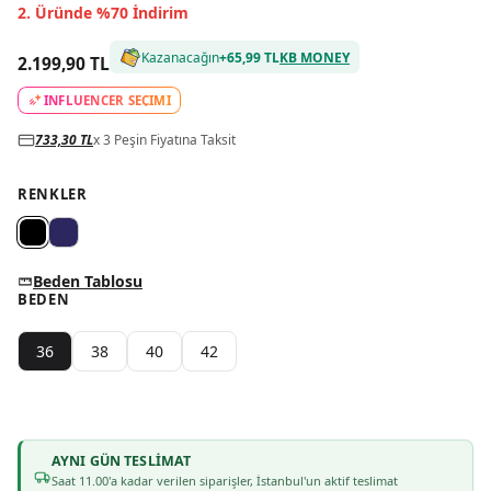
2. Üründe %70 İndirim
Kazanacağın
+
65,99 TL
KB MONEY
2.199,90 TL
INFLUENCER SEÇİMİ
733,30 TL
x 3 Peşin Fiyatına Taksit
RENKLER
Beden Tablosu
BEDEN
36
38
40
42
AYNI GÜN TESLIMAT
Saat
11
.00'a kadar verilen siparişler, İstanbul'un aktif teslimat