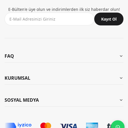
E-Bülten'e üye olun ve indirimlerden ilk siz haberdar olun!
Kayıt Ol
FAQ
Aynı Gün Teslimat
Mağazalarımız
KURUMSAL
Garanti ve İade
Kombinler
İade Talebi Oluştur
Hakkımızda
SOSYAL MEDYA
Banka Bilgileri
KB Kariyer
Yıkama Talimatları
Instagram
KB Influencer Programı
Teslimat Koşulları
TikTok
Toptan Satış Bilgilendirme Formu
Pinterest