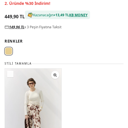
2. Üründe %30 İndirim!
Kazanacağın
+
13,49 TL
KB MONEY
449,90 TL
149,96 TL
x 3 Peşin Fiyatına Taksit
RENKLER
STILI TAMAMLA