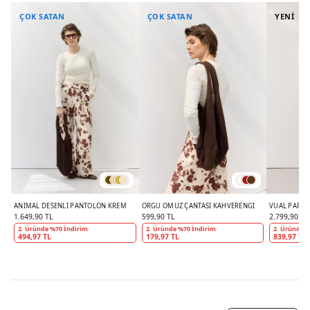
ÇOK SATAN
ÇOK SATAN
YENİ
ANIMAL DESENLI PANTOLON KREM
ÖRGÜ OMUZ ÇANTASI KAHVERENGI
VUAL PARÇAL
1.649,90 TL
599,90 TL
2.799,90 TL
2. Üründe %70 İndirim
2. Üründe %70 İndirim
2. Üründe %
494,97 TL
179,97 TL
839,97 TL