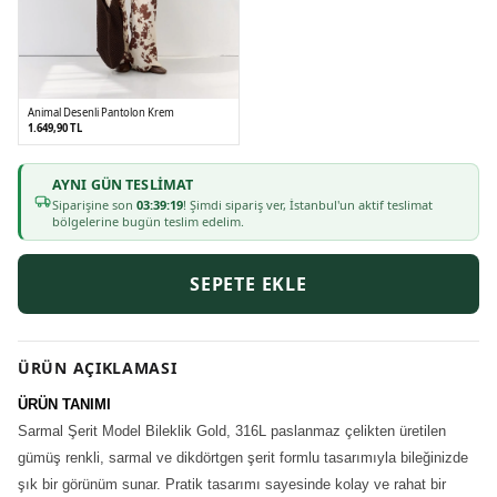
Animal Desenli Pantolon Krem
1.649,90 TL
AYNI GÜN TESLIMAT
36
38
40
42
Siparişine son
03:39:18
! Şimdi sipariş ver, İstanbul'un aktif teslimat
bölgelerine bugün teslim edelim.
SEPETE EKLE
ÜRÜN AÇIKLAMASI
ÜRÜN TANIMI
Sarmal Şerit Model Bileklik Gold, 316L paslanmaz çelikten üretilen
gümüş renkli, sarmal ve dikdörtgen şerit formlu tasarımıyla bileğinizde
şık bir görünüm sunar. Pratik tasarımı sayesinde kolay ve rahat bir