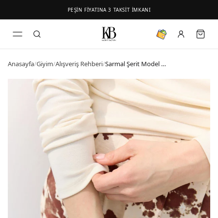
PEŞİN FİYATINA 3 TAKSİT İMKANI
Anasayfa
/
Giyim
/
Alışveriş Rehberi
/
Sarmal Şerit Model Bileklik Gold