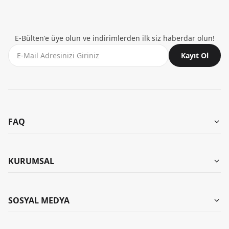
E-Bülten'e üye olun ve indirimlerden ilk siz haberdar olun!
Kayıt Ol
FAQ
Aynı Gün Teslimat
Mağazalarımız
KURUMSAL
Garanti ve İade
Kombinler
İade Talebi Oluştur
Hakkımızda
SOSYAL MEDYA
Banka Bilgileri
KB Kariyer
Yıkama Talimatları
Instagram
KB Influencer Programı