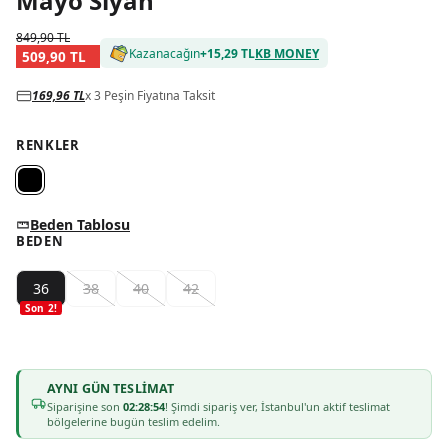
Mayo Siyah
849,90 TL
Kazanacağın
+
15,29 TL
KB MONEY
509,90 TL
169,96 TL
x 3 Peşin Fiyatına Taksit
RENKLER
Beden Tablosu
BEDEN
36
38
40
42
Son
2
!
AYNI GÜN TESLIMAT
Siparişine son
02:28:54
! Şimdi sipariş ver, İstanbul'un aktif teslimat
bölgelerine bugün teslim edelim.