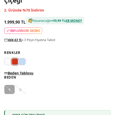
Çiçeği
2. Üründe %70 İndirim
Kazanacağın
+
59,99 TL
KB MONEY
1.999,90 TL
INFLUENCER SEÇİMİ
666,63 TL
x 3 Peşin Fiyatına Taksit
RENKLER
Beden Tablosu
BEDEN
1
2