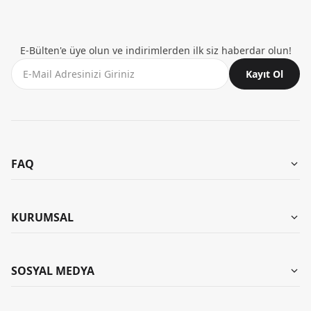
E-Bülten'e üye olun ve indirimlerden ilk siz haberdar olun!
Kayıt Ol
FAQ
Aynı Gün Teslimat
Mağazalarımız
KURUMSAL
Garanti ve İade
Kombinler
İade Talebi Oluştur
Hakkımızda
SOSYAL MEDYA
Banka Bilgileri
KB Kariyer
Yıkama Talimatları
Instagram
KB Influencer Programı