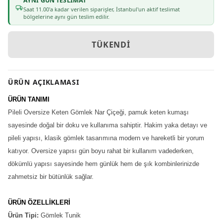
AYNI GÜN TESLIMAT
Saat
11
.00'a kadar verilen siparişler, İstanbul'un aktif teslimat
bölgelerine aynı gün teslim edilir.
TÜKENDI
ÜRÜN AÇIKLAMASI
ÜRÜN TANIMI
Pileli Oversize Keten Gömlek Nar Çiçeği, pamuk keten kumaşı
sayesinde doğal bir doku ve kullanıma sahiptir. Hakim yaka detayı ve
pileli yapısı, klasik gömlek tasarımına modern ve hareketli bir yorum
katıyor. Oversize yapısı gün boyu rahat bir kullanım vadederken,
dökümlü yapısı sayesinde hem günlük hem de şık kombinlerinizde
zahmetsiz bir bütünlük sağlar.
ÜRÜN ÖZELLİKLERİ
Ürün Tipi:
Gömlek Tunik