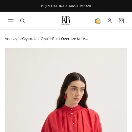
PEŞİN FİYATINA 3 TAKSİT İMKANI
Anasayfa
/
Giyim
/
Üst Giyim
/
Pileli Oversize Keten Gömlek Nar Çiçeği