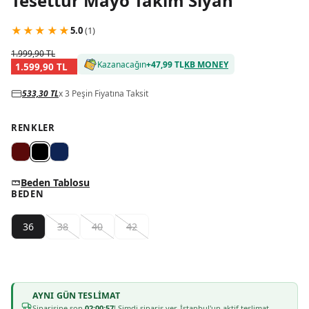
Tesettür Mayo Takım Siyah
★
★
★
★
★
5.0
(
1
)
1.999,90 TL
Kazanacağın
+
47,99 TL
KB MONEY
1.599,90 TL
533,30 TL
x 3 Peşin Fiyatına Taksit
RENKLER
Beden Tablosu
BEDEN
36
38
40
42
AYNI GÜN TESLIMAT
Siparişine son
02:00:56
! Şimdi sipariş ver, İstanbul'un aktif teslimat