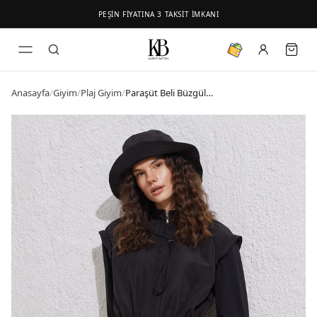
PEŞİN FİYATINA 3 TAKSİT İMKANI
Anasayfa
/
Giyim
/
Plaj Giyim
/
Paraşüt Beli Büzgülü Fermuarlı Tesettür Mayo Takım Siyah