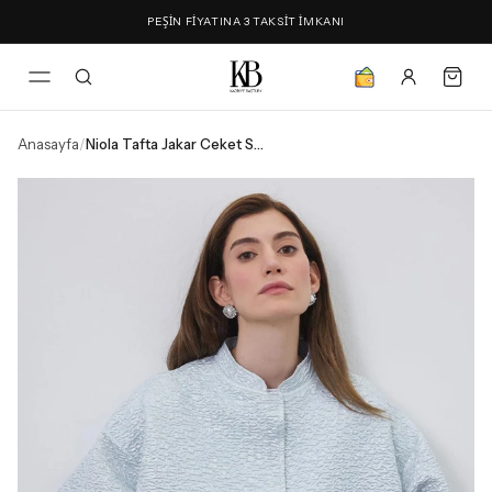
PEŞİN FİYATINA 3 TAKSİT İMKANI
Anasayfa
/
Niola Tafta Jakar Ceket Silver