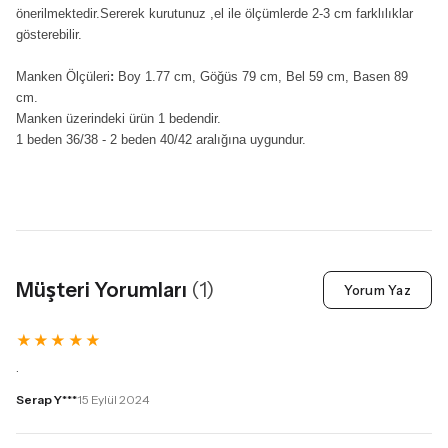
önerilmektedir.Sererek kurutunuz ,el ile ölçümlerde 2-3 cm farklılıklar
gösterebilir.
Manken Ölçüleri
:
Boy 1.77 cm, Göğüs 79 cm, Bel 59 cm, Basen 89
cm.
Manken üzerindeki ürün 1 bedendir.
1 beden 36/38 - 2 beden 40/42 aralığına uygundur.
Müşteri Yorumları
(
1
)
Yorum Yaz
★
★
★
★
★
.
Serap Y***
15 Eylül 2024