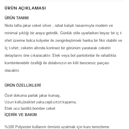
ÜRÜN AÇIKLAMASI
ÜRÜN TANIMI
Niola tafta jakar ceket silver , rahat kalıplı tasarımıyla modern ve
minimal şıklığı bir araya getirdik. Günlük stile uyarlarken beyaz bir iç t-
shirt üzerine bolca kolyeler ile zenginleştirmek harika bir fikir olabilir ve
İç t-shirt, ceketin altında kontrast bir görünüm yaratarak ceketin
detaylarını öne cıkaracaktır. Etek veya bol pantolonlar ile rahatlıkla
kombinlenebilir özelliği ile dolabınızın en kilit benzersiz parçası
olacaktır.
ÜRÜN ÖZELLİKLERİ
Özel dokuma parlak jakar kumaş,
Uzun kollu,bisiklet yaka,cepli,cıtcıt kapama,
Etek ucu lastikli,bomber ceket
İÇERİK VE BAKIM
%100 Polyester kullanım ömrünü uzatmak için kuru temizleme