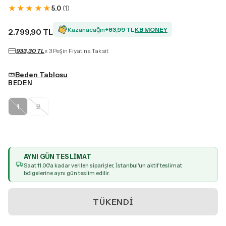
★
★
★
★
★
5.0
(
1
)
Kazanacağın
+
83,99 TL
KB MONEY
2.799,90 TL
933,30 TL
x 3 Peşin Fiyatına Taksit
Beden Tablosu
BEDEN
1
2
AYNI GÜN TESLIMAT
Saat
11
.00'a kadar verilen siparişler, İstanbul'un aktif teslimat
bölgelerine aynı gün teslim edilir.
TÜKENDI