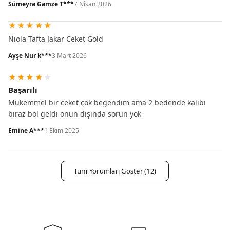
Sümeyra Gamze T***
7 Nisan 2026
★
★
★
★
★
Niola Tafta Jakar Ceket Gold
Ayşe Nur k***
3 Mart 2026
★
★
★
★
★
Başarılı
Mükemmel bir ceket çok begendim ama 2 bedende kalıbı
biraz bol geldi onun dışında sorun yok
Emine A***
1 Ekim 2025
Tüm Yorumları Göster (12)