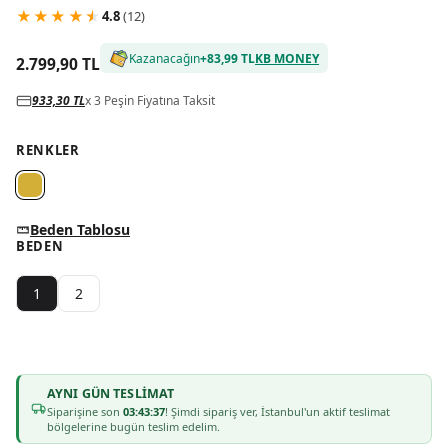
★
★
★
★
★
4.8
(
12
)
Kazanacağın
+
83,99 TL
KB MONEY
2.799,90 TL
933,30 TL
x 3 Peşin Fiyatına Taksit
RENKLER
Beden Tablosu
BEDEN
1
2
AYNI GÜN TESLIMAT
Siparişine son
03:43:37
! Şimdi sipariş ver, İstanbul'un aktif teslimat
bölgelerine bugün teslim edelim.