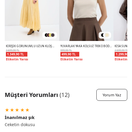
KIRIŞIK GÖRÜNÜMLÜ UZUN KLOŞ
YUVARLAK YAKA KOLSUZ TRIKO BODY
KISA SUNI D
ETEK SARI
TAŞ
2.699,90 TL
999,90 TL
2.599,90 TL
1.349,90 TL
499,90 TL
1.299,90 T
Etiketin Yarısı
Etiketin Yarısı
Etiketin Ya
Müşteri Yorumları
(
12
)
Yorum Yaz
★
★
★
★
★
İnanılmaz şık
Ceketin dokusu