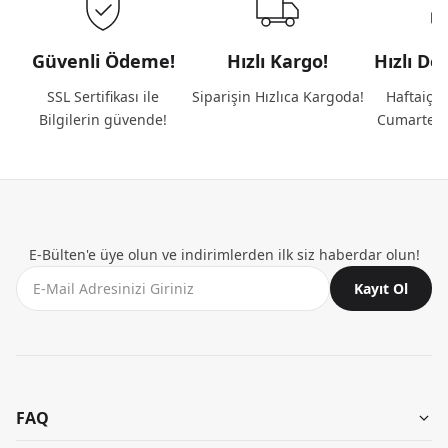
Güvenli Ödeme!
Hızlı Kargo!
Hızlı De
SSL Sertifikası ile
Siparişin Hızlıca Kargoda!
Haftaiçi 
Bilgilerin güvende!
Cumartesi
E-Bülten'e üye olun ve indirimlerden ilk siz haberdar olun!
Kayıt Ol
FAQ