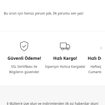
Bu ürün için henüz yorum yok. İlk yorumu sen yaz!
Güvenli Ödeme!
Hızlı Kargo!
Hızlı De
SSL Sertifikası ile
Siparişin Hızlıca Kargoda!
Haftaiçi 
Bilgilerin güvende!
Cumartesi
E-Bülten'e üye olun ve indirimlerden ilk siz haberdar olun!