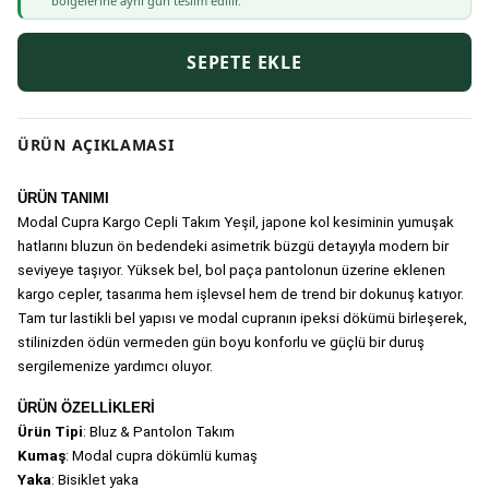
bölgelerine aynı gün teslim edilir.
SEPETE EKLE
ÜRÜN AÇIKLAMASI
ÜRÜN TANIMI
Modal Cupra Kargo Cepli Takım Yeşil, japone kol kesiminin yumuşak 
hatlarını bluzun ön bedendeki asimetrik büzgü detayıyla modern bir 
seviyeye taşıyor. Yüksek bel, bol paça pantolonun üzerine eklenen 
kargo cepler, tasarıma hem işlevsel hem de trend bir dokunuş katıyor. 
Tam tur lastikli bel yapısı ve modal cupranın ipeksi dökümü birleşerek, 
stilinizden ödün vermeden gün boyu konforlu ve güçlü bir duruş 
sergilemenize yardımcı oluyor.
ÜRÜN ÖZELLİKLERİ
Ürün Tipi
: Bluz & Pantolon Takım
Kumaş
: Modal cupra dökümlü kumaş
Yaka
: Bisiklet yaka