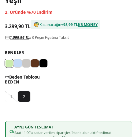
Yeşil
2. Üründe %70 İndirim
Kazanacağın
+
98,99 TL
KB MONEY
3.299,90 TL
1.099,96 TL
x 3 Peşin Fiyatına Taksit
RENKLER
Beden Tablosu
BEDEN
1
2
AYNI GÜN TESLIMAT
Saat
11
.00'a kadar verilen siparişler, İstanbul'un aktif teslimat