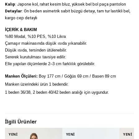
Kalıp
: Japone kol, rahat kesim bluz, yüksek bel bol paça pantolon
Detaylar
: Ön beden asimetrik sabit büzgü detayı, tam tur lastikli bel, 
kargo cep detaylı
İÇERİK & BAKIM
%80 Modal, %10 PES, %10 Likra
Çamaşır makinasında düşük ısıda yıkanabilir.
Düşük ısıda, tersinden ütülenebilir.
Sererek kurutulması tavsiye edilir.
Elle yapılan ölçümlerde 2–3 cm farklılık görülebilir.
Manken Ölçüleri:
 Boy 177 cm / Göğüs 69 cm / Basen 89 cm
Manken üzerindeki ürün 1 bedendir.
1 beden 36/38, 2 beden 40/42 beden aralığı için uygundur.
İlgili Ürünler
YENİ
YENİ
YENİ