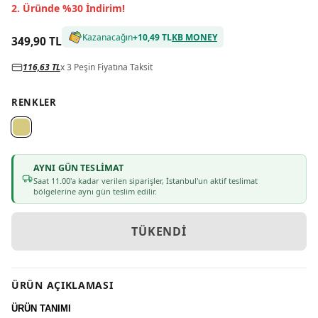
2. Üründe %30 İndirim!
Kazanacağın
+
10,49 TL
KB MONEY
349,90 TL
116,63 TL
x 3 Peşin Fiyatına Taksit
RENKLER
AYNI GÜN TESLIMAT
Saat
11
.00'a kadar verilen siparişler, İstanbul'un aktif teslimat
bölgelerine aynı gün teslim edilir.
TÜKENDI
ÜRÜN AÇIKLAMASI
ÜRÜN TANIMI