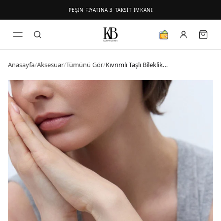
PEŞİN FİYATINA 3 TAKSİT İMKANI
Anasayfa
/
Aksesuar
/
Tümünü Gör
/
Kıvrımlı Taşlı Bileklik Gold