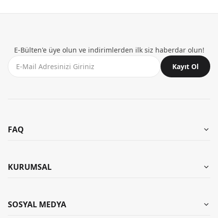
E-Bülten'e üye olun ve indirimlerden ilk siz haberdar olun!
Kayıt Ol
FAQ
Aynı Gün Teslimat
Mağazalarımız
KURUMSAL
Garanti ve İade
Kombinler
İade Talebi Oluştur
Hakkımızda
SOSYAL MEDYA
Banka Bilgileri
KB Kariyer