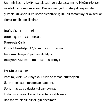
Kıvrımlı Taşlı Bileklik, parlak taşlı su yolu tasarımı ile bileğinizde zarif 
ve etkili bir görünüm sunar. Paslanmaz çelik materyali sayesinde 
güvenle kullanabilir ve kombinlerinizde ışıltılı bir tamamlayıcı aksesuar 
olarak tercih edebilirsiniz.
ÜRÜN ÖZELLİKLERİ
Ürün Tipi:
 Su Yolu Bileklik
Materyal:
 Çelik
Zincir Uzunluğu:
 17,5 cm + 2 cm uzatma
Kapama Detayı:
 Ayarlanabilir klips
Detaylar:
 Kıvrımlı form, sıralı taş detaylı
İÇERİK & BAKIM
Parfüm, krem ve kimyasal ürünlerle temas ettirmeyiniz.
Uzun süreli su temasından kaçınınız.
Deniz, havuz ve duşta kullanmayınız.
Kullanım sonrası kapalı bir kutuda saklayınız.
Hassas ve alerjik ciltler için önerilmez.