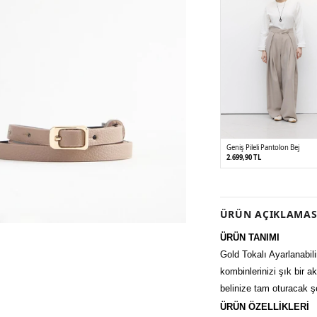
Geniş Pileli Pantolon Bej
2.699,90 TL
36
38
40
ÜRÜN AÇIKLAMAS
ÜRÜN TANIMI
Gold Tokalı Ayarlanabil
kombinlerinizi şık bir 
belinize tam oturacak ş
ÜRÜN ÖZELLİKLERİ