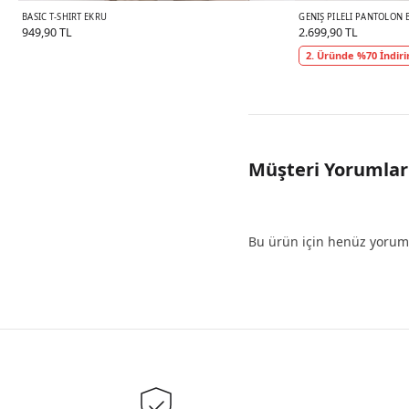
BASIC T-SHIRT EKRU
GENIŞ PILELI PANTOLON 
949,90 TL
2.699,90 TL
2. Üründe %70 İndir
Müşteri Yorumlar
Bu ürün için henüz yorum 