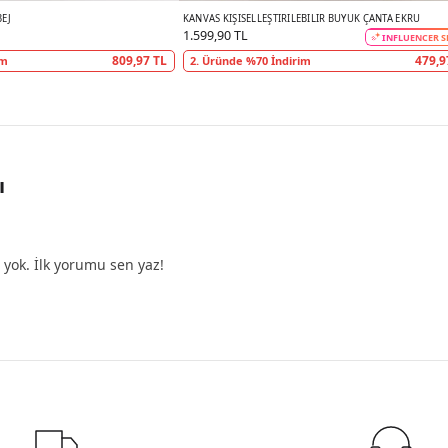
BEJ
KANVAS KIŞISELLEŞTIRILEBILIR BÜYÜK ÇANTA EKRU
1.599,90 TL
INFLUENCER S
809,97 TL
479,9
im
2. Üründe %70 İndirim
ı
yok. İlk yorumu sen yaz!