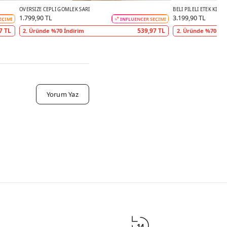
OVERSIZE CEPLI GÖMLEK SARI
BELI PILELI ETEK KIRMI
1.799,90 TL
3.199,90 TL
EÇİMİ
INFLUENCER SEÇİMİ
7 TL
539,97 TL
2. Üründe %70 İndirim
2. Üründe %70 İnd
Yorum Yaz
14