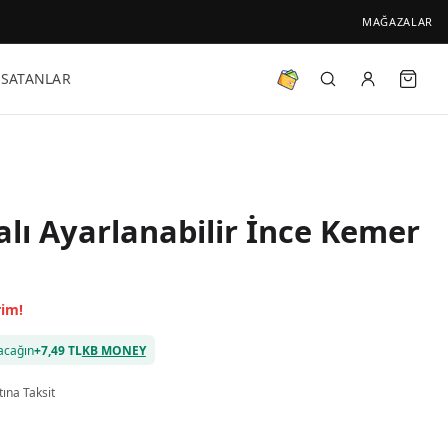
MAĞAZALAR
 SATANLAR
alı Ayarlanabilir İnce Kemer
rim!
acağın
+
7,49 TL
KB MONEY
tına Taksit