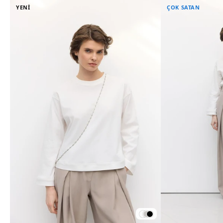
YENİ
ÇOK SATAN