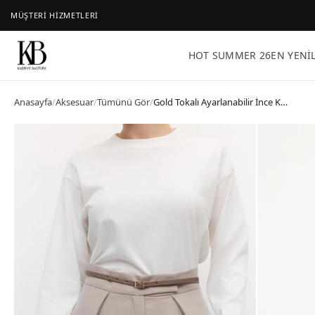
MÜŞTERİ HİZMETLERİ
HOT SUMMER 26
EN YENI
Anasayfa
/
Aksesuar
/
Tümünü Gör
/
Gold Tokalı Ayarlanabilir İnce Kemer Vizon