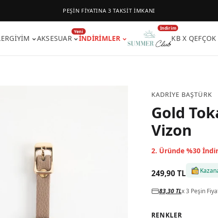
PEŞİN FİYATINA 3 TAKSİT İMKANI
İndirim
Yeni
LER
GIYIM
AKSESUAR
İNDIRIMLER
KB X QEF
ÇOK
KADRIYE BAŞTÜRK
Gold Tok
Vizon
2. Üründe %30 İndi
Kazan
249,90 TL
83,30 TL
x 3 Peşin Fiya
RENKLER