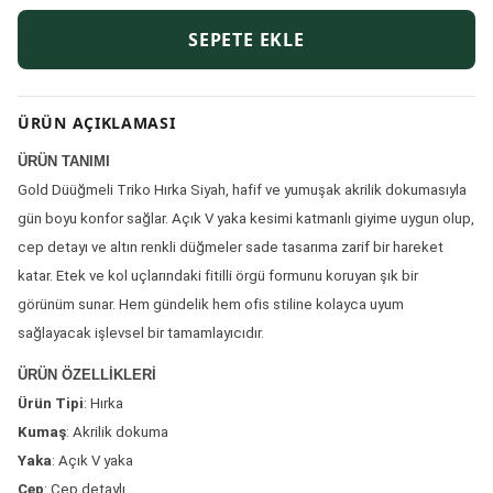
SEPETE EKLE
ÜRÜN AÇIKLAMASI
ÜRÜN TANIMI
Gold Düüğmeli Triko Hırka Siyah, hafif ve yumuşak akrilik dokumasıyla
gün boyu konfor sağlar. Açık V yaka kesimi katmanlı giyime uygun olup,
cep detayı ve altın renkli düğmeler sade tasarıma zarif bir hareket
katar. Etek ve kol uçlarındaki fitilli örgü formunu koruyan şık bir
görünüm sunar. Hem gündelik hem ofis stiline kolayca uyum
sağlayacak işlevsel bir tamamlayıcıdır.
ÜRÜN ÖZELLİKLERİ
Ürün Tipi
: Hırka
Kumaş
: Akrilik dokuma
Yaka
: Açık V yaka
Cep
: Cep detaylı