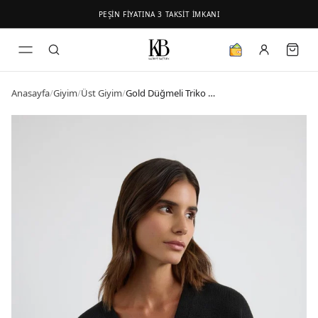
PEŞİN FİYATINA 3 TAKSİT İMKANI
Anasayfa
/
Giyim
/
Üst Giyim
/
Gold Düğmeli Triko Hırka Siyah