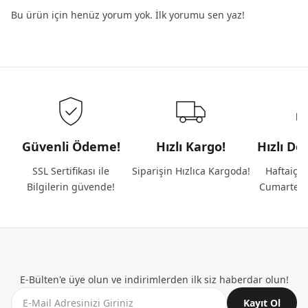
Bu ürün için henüz yorum yok. İlk yorumu sen yaz!
Güvenli Ödeme!
Hızlı Kargo!
Hızlı De
SSL Sertifikası ile
Siparişin Hızlıca Kargoda!
Haftaiçi 
Bilgilerin güvende!
Cumartesi
E-Bülten'e üye olun ve indirimlerden ilk siz haberdar olun!
Kayıt Ol