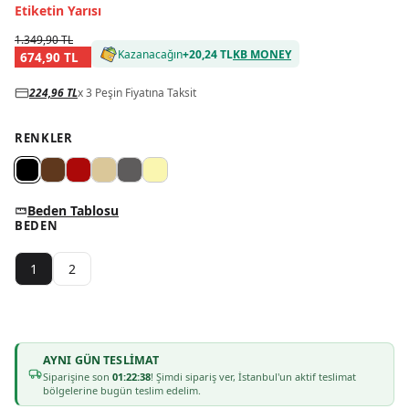
Etiketin Yarısı
1.349,90 TL
Kazanacağın
+
20,24 TL
KB MONEY
674,90 TL
224,96 TL
x 3 Peşin Fiyatına Taksit
RENKLER
Beden Tablosu
BEDEN
1
2
AYNI GÜN TESLIMAT
Siparişine son
01:22:38
! Şimdi sipariş ver, İstanbul'un aktif teslimat
bölgelerine bugün teslim edelim.