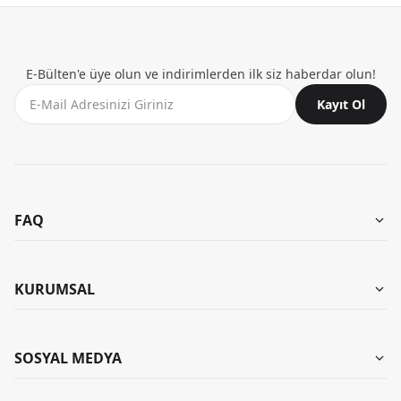
E-Bülten'e üye olun ve indirimlerden ilk siz haberdar olun!
Kayıt Ol
FAQ
Aynı Gün Teslimat
Mağazalarımız
KURUMSAL
Garanti ve İade
Kombinler
İade Talebi Oluştur
Hakkımızda
SOSYAL MEDYA
Banka Bilgileri
KB Kariyer
Yıkama Talimatları
Instagram