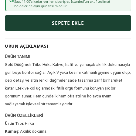
Saat
11
.00'a kadar verilen siparişler, İstanbul'un aktif teslimat
bölgelerine aynı gün teslim edilir.
SEPETE EKLE
ÜRÜN AÇIKLAMASI
ÜRÜN TANIMI
Gold Düüğmeli Triko Hırka Kahve, hafif ve yumuşak akrilik dokumasıyla
gün boyu konfor sağlar. Açık V yaka kesimi katmanlı giyime uygun olup,
cep detayı ve altın renkli düğmeler sade tasarıma zarif bir hareket
katar. Etek ve kol uçlarındaki fitilli örgü formunu koruyan şık bir
görünüm sunar. Hem gündelik hem ofis stiline kolayca uyum
sağlayacak işlevsel bir tamamlayıcıdır.
ÜRÜN ÖZELLİKLERİ
Ürün Tipi
: Hırka
Kumaş
: Akrilik dokuma