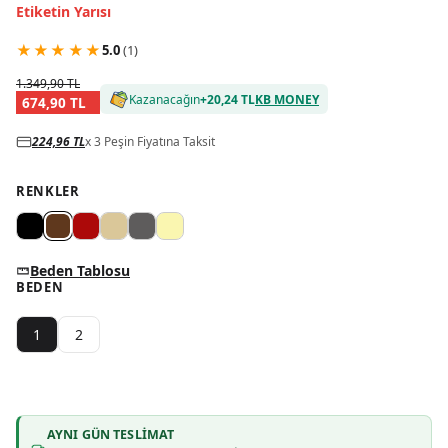
Etiketin Yarısı
★
★
★
★
★
5.0
(
1
)
1.349,90 TL
Kazanacağın
+
20,24 TL
KB MONEY
674,90 TL
224,96 TL
x 3 Peşin Fiyatına Taksit
RENKLER
Beden Tablosu
BEDEN
1
2
AYNI GÜN TESLIMAT