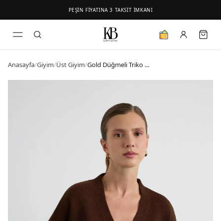
PEŞİN FİYATINA 3 TAKSİT İMKANI
Anasayfa
/
Giyim
/
Üst Giyim
/
Gold Düğmeli Triko Hırka Kahve