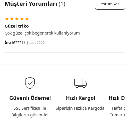
Müşteri Yorumları
(
1
)
Yorum Yaz
★
★
★
★
★
Güzel triko
Çok güzel çok beğenerek kullaniyorum
İnci M***
13 Şubat 2026
Güvenli Ödeme!
Hızlı Kargo!
Hızlı De
SSL Sertifikası ile
Siparişin Hızlıca Kargoda!
Haftaiçi 
Bilgilerin güvende!
Cumartesi