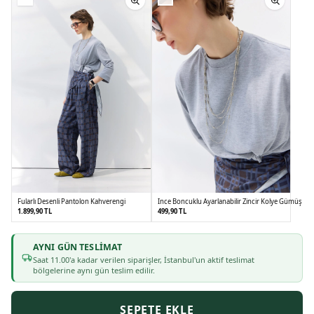
Fularlı Desenli Pantolon Kahverengi
İnce Boncuklu Ayarlanabilir Zincir Kolye Gümüş
1.899,90 TL
499,90 TL
AYNI GÜN TESLIMAT
36
38
40
42
Saat
11
.00'a kadar verilen siparişler, İstanbul'un aktif teslimat
bölgelerine aynı gün teslim edilir.
SEPETE EKLE