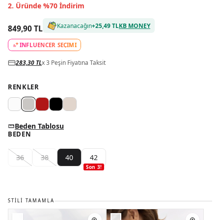
2. Üründe %70 İndirim
Kazanacağın
+
25,49 TL
KB MONEY
849,90 TL
INFLUENCER SEÇİMİ
283,30 TL
x 3 Peşin Fiyatına Taksit
RENKLER
Beden Tablosu
BEDEN
36
38
40
42
Son
3
!
STILI TAMAMLA