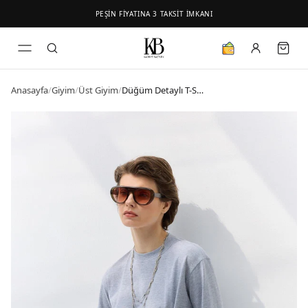
PEŞİN FİYATINA 3 TAKSİT İMKANI
Anasayfa
/
Giyim
/
Üst Giyim
/
Düğüm Detaylı T-Shirt Gri Melanj