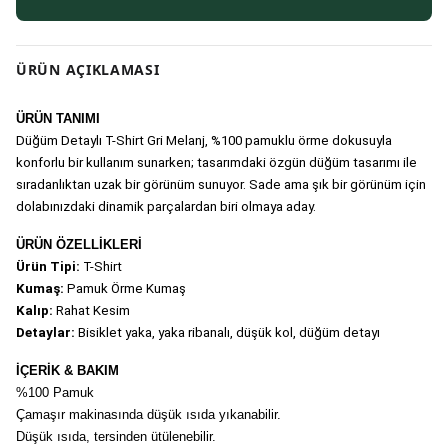
ÜRÜN AÇIKLAMASI
ÜRÜN TANIMI
Düğüm Detaylı T-Shirt Gri Melanj, %100 pamuklu örme dokusuyla 
konforlu bir kullanım sunarken; tasarımdaki özgün düğüm tasarımı ile 
sıradanlıktan uzak bir görünüm sunuyor. Sade ama şık bir görünüm için 
dolabınızdaki dinamik parçalardan biri olmaya aday.
ÜRÜN ÖZELLİKLERİ
Ürün Tipi:
 T-Shirt
Kumaş:
 Pamuk Örme Kumaş
Kalıp:
 Rahat Kesim
Detaylar:
 Bisiklet yaka, yaka ribanalı, düşük kol, düğüm detayı
İÇERİK & BAKIM
%100 Pamuk
Çamaşır makinasında düşük ısıda yıkanabilir.
Düşük ısıda, tersinden ütülenebilir.