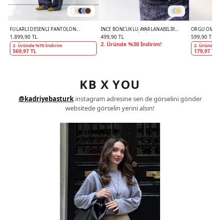
FULARLI DESENLI PANTOLON
İNCE BONCUKLU AYARLANABILIR
ÖRGÜ OMUZ 
KAHVERENGI
ZINCIR KOLYE GÜMÜŞ
1.899,90 TL
499,90 TL
599,90 TL
2. Üründe %30 İndirim!
2. Üründe %70 İndirim
2. Üründe %
569,97 TL
179,97 TL
KB X YOU
@kadriyebasturk
instagram adresine sen de görselini gönder
websitede görselin yerini alsın!