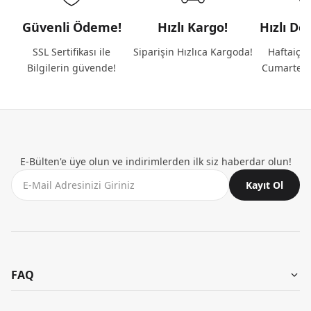
Güvenli Ödeme!
Hızlı Kargo!
Hızlı De
SSL Sertifikası ile
Siparişin Hızlıca Kargoda!
Haftaiçi 
Bilgilerin güvende!
Cumartesi
E-Bülten'e üye olun ve indirimlerden ilk siz haberdar olun!
Kayıt Ol
FAQ
Aynı Gün Teslimat