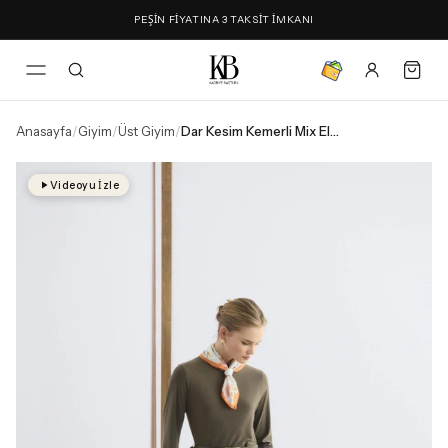
PEŞİN FİYATINA 3 TAKSİT İMKANI
Anasayfa
/
Giyim
/
Üst Giyim
/
Dar Kesim Kemerli Mix Elbise Yeşil
Videoyu İzle