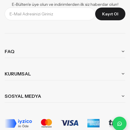
E-Bülten'e üye olun ve indirimlerden ilk siz haberdar olun!
Kayıt Ol
FAQ
Aynı Gün Teslimat
Mağazalarımız
KURUMSAL
Garanti ve İade
Kombinler
İade Talebi Oluştur
Hakkımızda
SOSYAL MEDYA
Banka Bilgileri
KB Kariyer
Yıkama Talimatları
Instagram
KB Influencer Programı
Teslimat Koşulları
TikTok
Toptan Satış Bilgilendirme Formu
Pinterest
Aydınlatma Metni