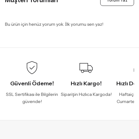
Müşteri Yorumları
Yorum Yaz
Bu ürün için henüz yorum yok. İlk yorumu sen yaz!
Güvenli Ödeme!
Hızlı Kargo!
Hızlı De
SSL Sertifikası ile Bilgilerin
Siparişin Hızlıca Kargoda!
Haftaiçi 
güvende!
Cumartesi