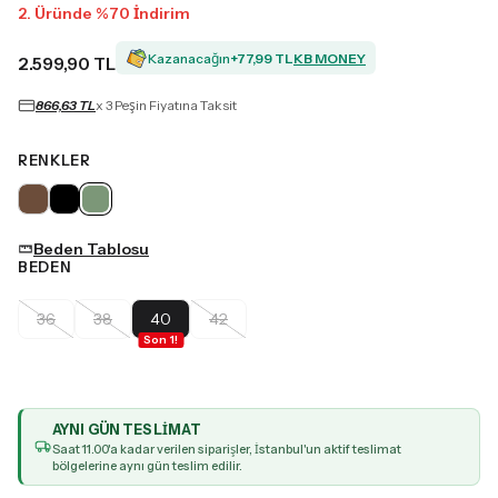
2. Üründe %70 İndirim
Kazanacağın
+
77,99 TL
KB MONEY
2.599,90 TL
866,63 TL
x 3 Peşin Fiyatına Taksit
RENKLER
Beden Tablosu
BEDEN
36
38
40
42
Son
1
!
AYNI GÜN TESLIMAT
Saat
11
.00'a kadar verilen siparişler, İstanbul'un aktif teslimat
bölgelerine aynı gün teslim edilir.