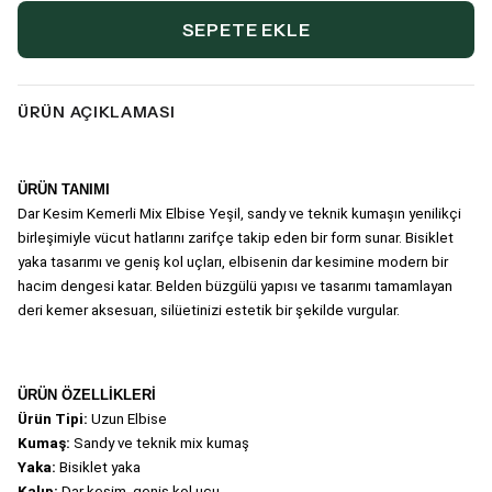
SEPETE EKLE
ÜRÜN AÇIKLAMASI
ÜRÜN TANIMI
Dar Kesim Kemerli Mix Elbise Yeşil
, sandy ve teknik kumaşın yenilikçi 
birleşimiyle vücut hatlarını zarifçe takip eden bir form sunar. Bisiklet 
yaka tasarımı ve geniş kol uçları, elbisenin dar kesimine modern bir 
hacim dengesi katar. Belden büzgülü yapısı ve tasarımı tamamlayan 
deri kemer aksesuarı, silüetinizi estetik bir şekilde vurgular.
ÜRÜN ÖZELLİKLERİ
Ürün Tipi: 
Uzun Elbise
Kumaş:
 Sandy ve teknik mix kumaş
Yaka:
 Bisiklet yaka
Kalıp: 
Dar kesim, geniş kol ucu