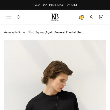
PEŞİN FİYATINA 3 TAKSİT İMKANI
Anasayfa
/
Giyim
/
Üst Giyim
/
Çiçek Desenli Dantel Bel Aksesuarı Siyah