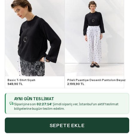
Basic T-Shirt Siyah
Pileli Puantiye Desenli Pantolon Beyaz
949,90 TL
2.199,90 TL
AYNI GÜN TESLIMAT
36
38
40
42
36
38
40
42
Siparişine son
02:27:13
! Şimdi sipariş ver, İstanbul'un aktif teslimat
bölgelerine bugün teslim edelim.
SEPETE EKLE