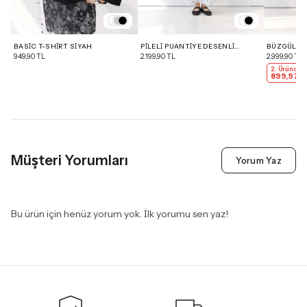
BASIC T-SHIRT SIYAH
PILELI PUANTIYE DESENLI
BÜZGÜLÜ P
PANTOLON BEYAZ
ETEK BEYA
949,90 TL
2.199,90 TL
2.999,90 TL
2. Üründe 
899,97 T
Müşteri Yorumları
Yorum Yaz
Bu ürün için henüz yorum yok. İlk yorumu sen yaz!