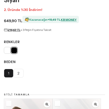
Siyah
2. Üründe %30 İndirim!
Kazanacağın
+
19,49 TL
KB MONEY
649,90 TL
216,63 TL
x 3 Peşin Fiyatına Taksit
RENKLER
BEDEN
1
2
STILI TAMAMLA