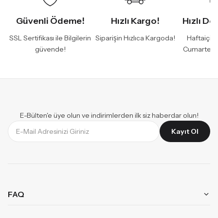
Güvenli Ödeme!
Hızlı Kargo!
Hızlı De
SSL Sertifikası ile Bilgilerin
Siparişin Hızlıca Kargoda!
Haftaiçi 
güvende!
Cumartesi
E-Bülten'e üye olun ve indirimlerden ilk siz haberdar olun!
Kayıt Ol
FAQ
Aynı Gün Teslimat