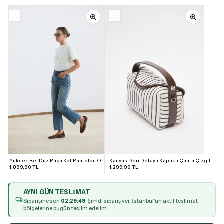
Yüksek Bel Düz Paça Kot Pantolon Orta Mavi
Kanvas Deri Detaylı Kapaklı Çanta Çizgili
1.899,90 TL
1.299,90 TL
AYNI GÜN TESLIMAT
36
38
40
42
Siparişine son
02:29:48
! Şimdi sipariş ver, İstanbul'un aktif teslimat
bölgelerine bugün teslim edelim.