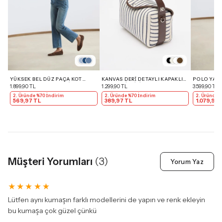
YÜKSEK BEL DÜZ PAÇA KOT
KANVAS DERI DETAYLI KAPAKLI
POLO YAKA
PANTOLON ORTA MAVI
ÇANTA ÇIZGILI
PANTOLON
1.899,90 TL
1.299,90 TL
3.599,90 TL
2. Üründe %70 İndirim
2. Üründe %70 İndirim
2. Üründe 
569,97 TL
389,97 TL
1.079,97 
Müşteri Yorumları
(
3
)
Yorum Yaz
★
★
★
★
★
Lütfen aynı kumaşın farklı modellerini de yapın ve renk ekleyin
bu kumaşa çok güzel çünkü