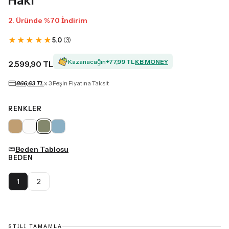
Haki
2. Üründe %70 İndirim
★
★
★
★
★
5.0
(
3
)
Kazanacağın
+
77,99 TL
KB MONEY
2.599,90 TL
866,63 TL
x 3 Peşin Fiyatına Taksit
RENKLER
Beden Tablosu
BEDEN
1
2
STILI TAMAMLA