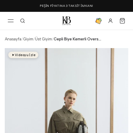
PEŞİN FİYATINA 3 TAKSİT İMKANI
Anasayfa
/
Giyim
/
Üst Giyim
/
Cepli Biye Kemerli Oversize Gömlek Haki
Videoyu İzle