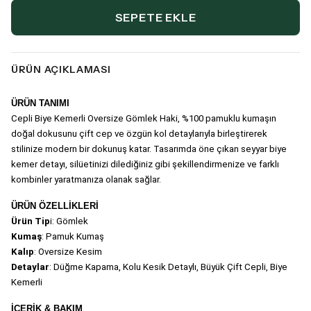
SEPETE EKLE
ÜRÜN AÇIKLAMASI
ÜRÜN TANIMI
Cepli Biye Kemerli Oversize Gömlek Haki
, %100 pamuklu kumaşın 
doğal dokusunu çift cep ve özgün kol detaylarıyla birleştirerek 
stilinize modern bir dokunuş katar. Tasarımda öne çıkan seyyar biye 
kemer detayı, silüetinizi dilediğiniz gibi şekillendirmenize ve farklı 
kombinler yaratmanıza olanak sağlar.
ÜRÜN ÖZELLİKLERİ
Ürün Tip
i: Gömlek
Kumaş
: Pamuk Kumaş
Kalıp
: Oversize Kesim
Detaylar
: Düğme Kapama, Kolu Kesik Detaylı, Büyük Çift Cepli, Biye 
Kemerli
İÇERİK & BAKIM