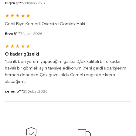
Büşra Ç***
7 Nisan 2026
★
★
★
★
★
Cepli Biye Kemerli Oversize Gömlek Haki
Erva B***
7 Nisan 2026
★
★
★
★
★
O kadar güzelki
Yaa ilk ben yorum yapacağım galiba ..Çok kaliteli bir o kadar
havalı bir gömlek aşırı tavsiye ediyorum ..Yeni geldi siparişlerim
hemen denedim .Çok güzel oldu Camel rengini de kesin
alacağım ...
seher b***
25 Şubat 2026