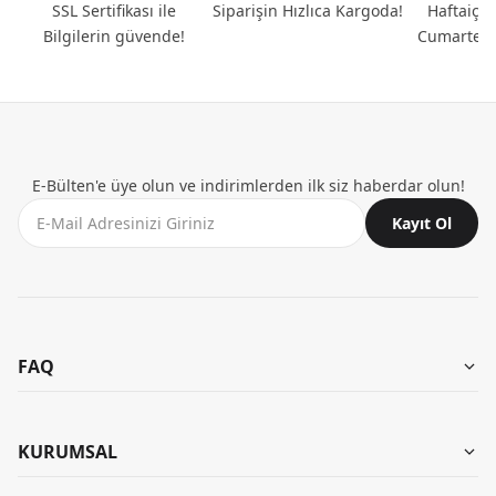
SSL Sertifikası ile
Siparişin Hızlıca Kargoda!
Haftaiçi 
Bilgilerin güvende!
Cumartesi
E-Bülten'e üye olun ve indirimlerden ilk siz haberdar olun!
Kayıt Ol
FAQ
Aynı Gün Teslimat
Mağazalarımız
KURUMSAL
Garanti ve İade
Kombinler