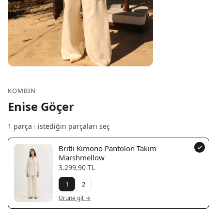
KOMBIN
Enise Göçer
1
parça · istediğin parçaları seç
Britli Kimono Pantolon Takım
Marshmellow
3.299,90 TL
1
2
Ürüne git →