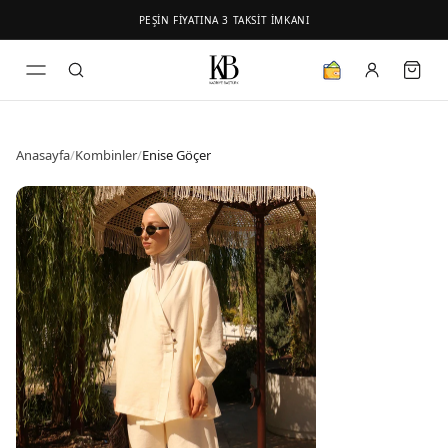
PEŞİN FİYATINA 3 TAKSİT İMKANI
Anasayfa
/
Kombinler
/
Enise Göçer