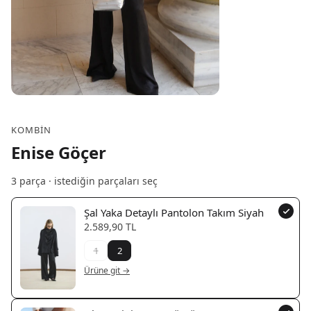
KOMBIN
Enise Göçer
3
parça · istediğin parçaları seç
Şal Yaka Detaylı Pantolon Takım Siyah
2.589,90 TL
1
2
Ürüne git →