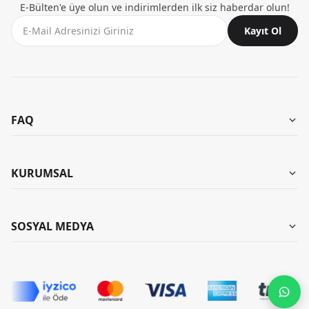
E-Bülten'e üye olun ve indirimlerden ilk siz haberdar olun!
Kayıt Ol
FAQ
Aynı Gün Teslimat
Mağazalarımız
KURUMSAL
Garanti ve İade
Kombinler
İade Talebi Oluştur
Hakkımızda
SOSYAL MEDYA
Banka Bilgileri
KB Kariyer
Yıkama Talimatları
Instagram
KB Influencer Programı
Teslimat Koşulları
TikTok
Toptan Satış Bilgilendirme Formu
Pinterest
Aydınlatma Metni