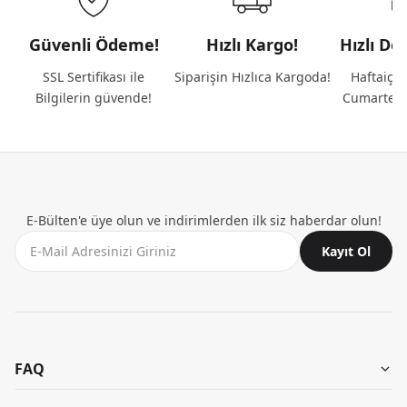
Güvenli Ödeme!
Hızlı Kargo!
Hızlı De
SSL Sertifikası ile
Siparişin Hızlıca Kargoda!
Haftaiçi 
Bilgilerin güvende!
Cumartesi
E-Bülten'e üye olun ve indirimlerden ilk siz haberdar olun!
Kayıt Ol
FAQ
Aynı Gün Teslimat