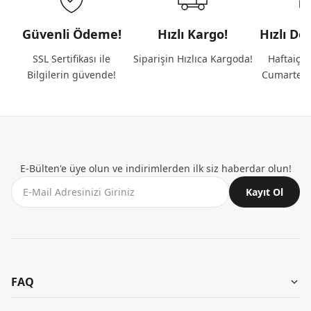
Güvenli Ödeme!
Hızlı Kargo!
Hızlı De
SSL Sertifikası ile
Siparişin Hızlıca Kargoda!
Haftaiçi 
Bilgilerin güvende!
Cumartesi
E-Bülten'e üye olun ve indirimlerden ilk siz haberdar olun!
Kayıt Ol
FAQ
Aynı Gün Teslimat