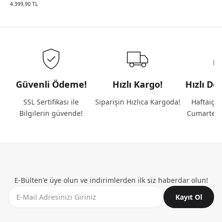
AÇIK YEŞIL
4.399,90 TL
Güvenli Ödeme!
Hızlı Kargo!
Hızlı De
SSL Sertifikası ile
Siparişin Hızlıca Kargoda!
Haftaiçi 
Bilgilerin güvende!
Cumartesi
E-Bülten'e üye olun ve indirimlerden ilk siz haberdar olun!
Kayıt Ol