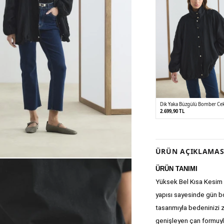
Dik Yaka Büzgülü Bomber Cek
2.699,90 TL
1
2
ÜRÜN AÇIKLAMAS
ÜRÜN TANIMI
Yüksek Bel Kısa Kesim 
yapısı sayesinde gün bo
tasarımıyla bedeninizi 
genişleyen çan formuyla 