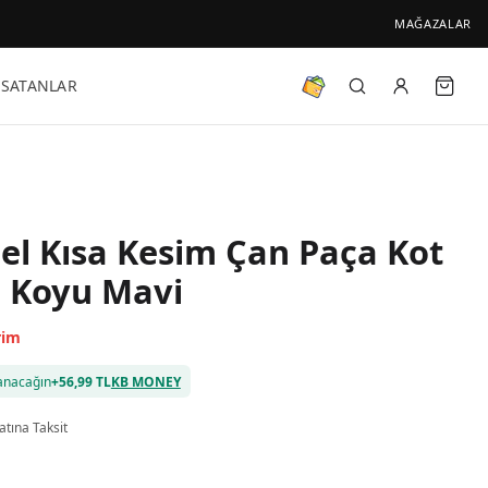
MAĞAZALAR
 SATANLAR
el Kısa Kesim Çan Paça Kot
 Koyu Mavi
rim
anacağın
+
56,99 TL
KB MONEY
atına Taksit