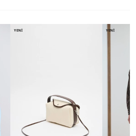
YENİ
YENİ