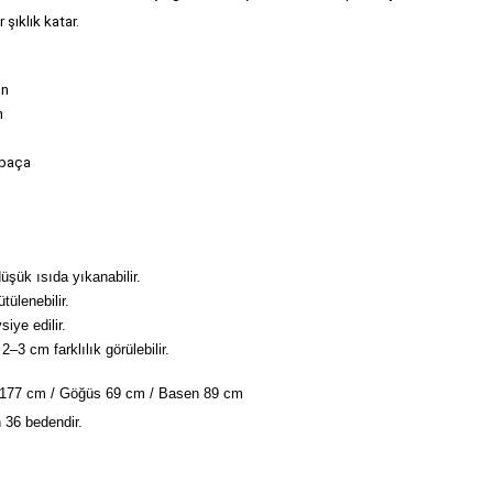
 şıklık katar.
on
n
 paça 
şük ısıda yıkanabilir.
tülenebilir.
iye edilir.
2–3 cm farklılık görülebilir.
 177 cm / Göğüs 69 cm / Basen 89 cm
 36 bedendir.