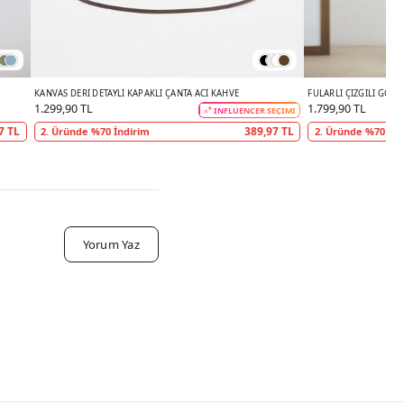
KANVAS DERI DETAYLI KAPAKLI ÇANTA ACI KAHVE
FULARLI ÇIZGILI GÖML
1.299,90 TL
1.799,90 TL
INFLUENCER SEÇİMİ
7 TL
389,97 TL
2. Üründe %70 İndirim
2. Üründe %70 İnd
Yorum Yaz