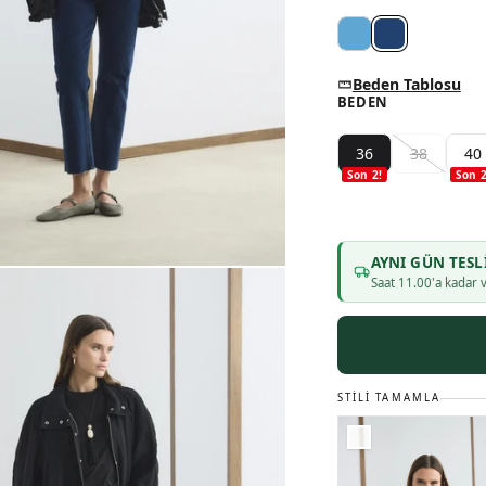
Beden Tablosu
BEDEN
36
38
40
Son
2
!
Son
AYNI GÜN TESL
Saat
11
.00'a kadar v
STILI TAMAMLA