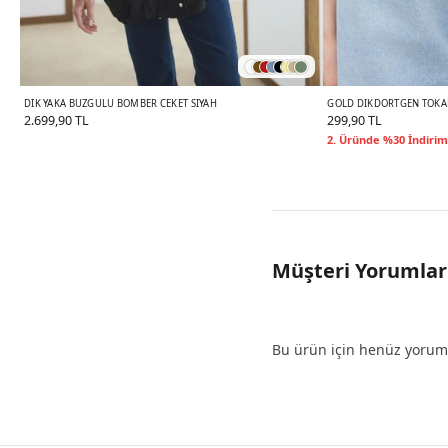
DIK YAKA BÜZGÜLÜ BOMBER CEKET SIYAH
GOLD DIKDÖRTGEN TOKAL
2.699,90 TL
299,90 TL
2. Üründe %30 İndirim
Müşteri Yorumlar
Bu ürün için henüz yorum 