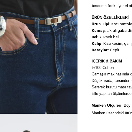
tasarıma fonksiyonel bir
ÜRÜN ÖZELLİKLERİ
Ürün Tipi: 
Kot
Pantol
Kumaş:
 Likralı gabardi
Bel:
 Yüksek bel
Kalıp:
 Kısa kesim, çan
Detaylar:
 Cepli
İÇERİK & BAKIM
%100 Cotton
Çamaşır makinasında dü
Düşük ısıda, tersinden ü
Sererek kurutulması tavs
Elle yapılan ölçümlerde 
Manken Ölçüleri:
 Boy
Manken üzerindeki ürün