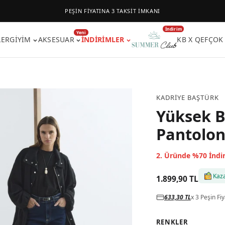
PEŞİN FİYATINA 3 TAKSİT İMKANI
İndirim
Yeni
LER
GIYIM
AKSESUAR
İNDIRIMLER
KB X QEF
ÇOK
KADRIYE BAŞTÜRK
Yüksek B
Pantolon
2. Üründe %70 İndi
Kaz
1.899,90 TL
633,30 TL
x 3 Peşin Fiy
RENKLER