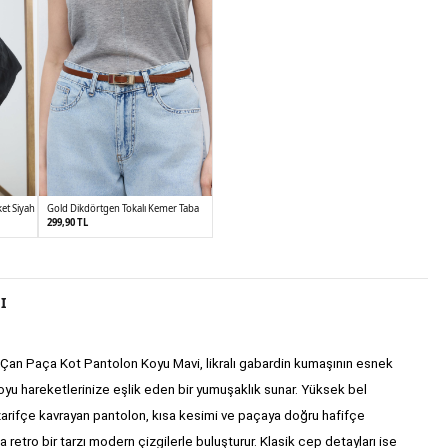
et Siyah
Gold Dikdörtgen Tokalı Kemer Taba
299,90 TL
1
2
I
Çan Paça Kot Pantolon Koyu Mavi, likralı gabardin kumaşının esnek 
yu hareketlerinize eşlik eden bir yumuşaklık sunar. Yüksek bel 
zarifçe kavrayan pantolon, kısa kesimi ve paçaya doğru hafifçe 
retro bir tarzı modern çizgilerle buluşturur. Klasik cep detayları ise 