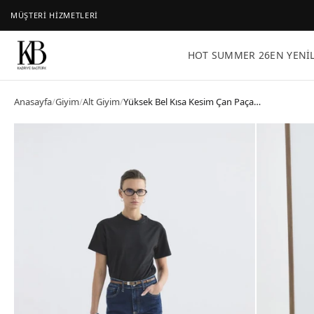
MÜŞTERİ HİZMETLERİ
HOT SUMMER 26
EN YENI
Anasayfa
/
Giyim
/
Alt Giyim
/
Yüksek Bel Kısa Kesim Çan Paça Kot Pantolon Koyu Mavi