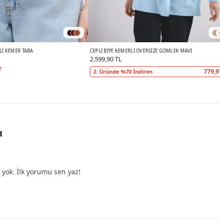
I KEMER TABA
CEPLI BIYE KEMERLI OVERSIZE GÖMLEK MAVI
2.599,90 TL
!
779,9
2. Üründe %70 İndirim
ı
yok. İlk yorumu sen yaz!