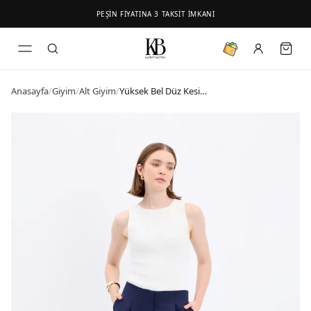
PEŞİN FİYATINA 3 TAKSİT İMKANI
Anasayfa
/
Giyim
/
Alt Giyim
/
Yüksek Bel Düz Kesim Krep Pantolon Lacivert