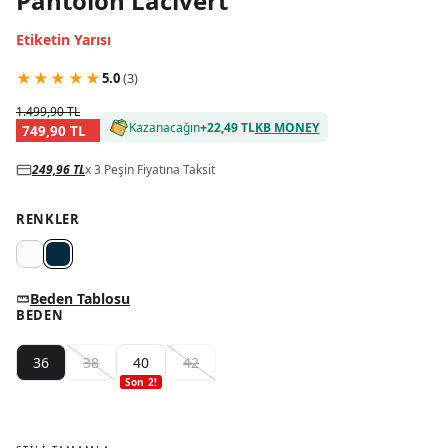
Pantolon Lacivert
Etiketin Yarısı
★
★
★
★
★
5.0
(
3
)
1.499,90 TL
Kazanacağın
+
22,49 TL
KB MONEY
749,90 TL
249,96 TL
x 3 Peşin Fiyatına Taksit
RENKLER
Beden Tablosu
BEDEN
36
38
40
42
Son
2
!