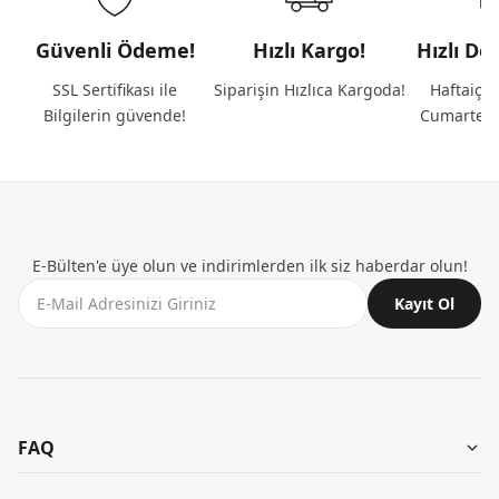
Güvenli Ödeme!
Hızlı Kargo!
Hızlı De
SSL Sertifikası ile
Siparişin Hızlıca Kargoda!
Haftaiçi 
Bilgilerin güvende!
Cumartesi
E-Bülten'e üye olun ve indirimlerden ilk siz haberdar olun!
Kayıt Ol
FAQ
Aynı Gün Teslimat