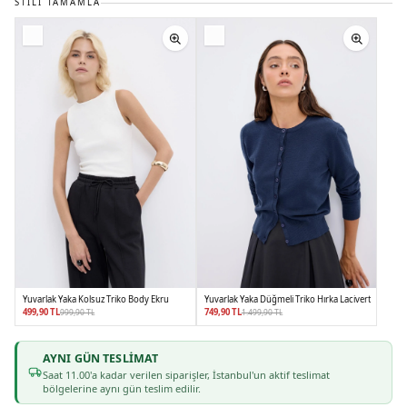
STILI TAMAMLA
Yuvarlak Yaka Kolsuz Triko Body Ekru
Yuvarlak Yaka Düğmeli Triko Hırka Lacivert
499,90 TL
749,90 TL
999,90 TL
1.499,90 TL
AYNI GÜN TESLIMAT
36
38
40
42
36
38
40
42
Saat
11
.00'a kadar verilen siparişler, İstanbul'un aktif teslimat
bölgelerine aynı gün teslim edilir.