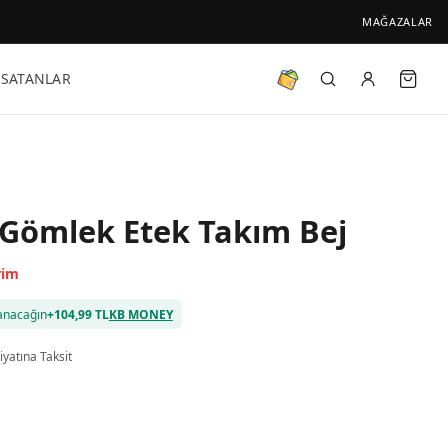
MAĞAZALAR
 SATANLAR
 Gömlek Etek Takım Bej
rim
anacağın
+
104,99 TL
KB MONEY
iyatına Taksit