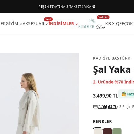
PEŞİN FİYATINA 3 TAKSİT İMKANI
İndirim
Yeni
LER
GIYIM
AKSESUAR
İNDIRIMLER
KB X QEF
ÇOK
KADRIYE BAŞTÜRK
Şal Yaka
2. Üründe %70 İndi
Kaz
3.499,90 TL
1.166,63 TL
x 3 Peşin F
RENKLER