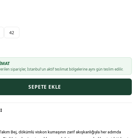
42
IMAT
erilen siparişler, İstanbul'un aktif teslimat bölgelerine aynı gün teslim edilir.
SEPETE EKLE
I
kım Bej, dökümlü viskon kumaşının zarif akışkanlığıyla her adımda 