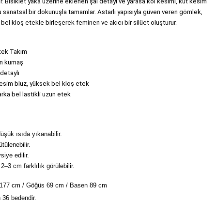
r. Bisiklet yaka üzerine eklenen şal detayı ve yarasa kol kesimi, küt kesim 
sanatsal bir dokunuşla tamamlar. Astarlı yapısıyla güven veren gömlek, 
k bel kloş etekle birleşerek feminen ve akıcı bir silüet oluşturur.
tek Takım
on kumaş
 detaylı
kesim bluz, yüksek bel kloş etek
 arka bel lastikli uzun etek
şük ısıda yıkanabilir.
tülenebilir.
iye edilir.
2–3 cm farklılık görülebilir.
 177 cm / Göğüs 69 cm / Basen 89 cm
 36 bedendir.