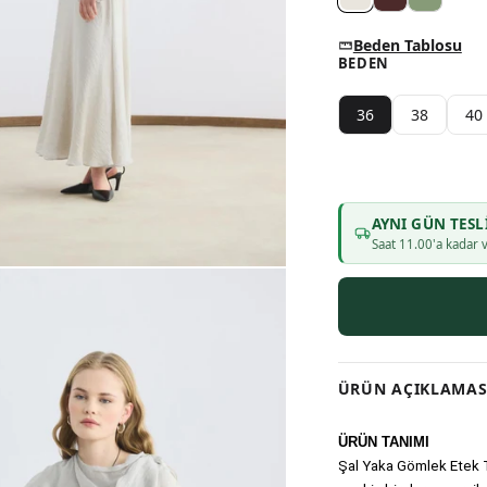
Beden Tablosu
BEDEN
36
38
40
AYNI GÜN TESL
Saat
11
.00'a kadar v
ÜRÜN AÇIKLAMAS
ÜRÜN TANIMI
Şal Yaka Gömlek Etek Ta