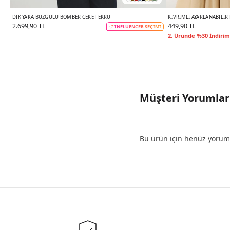
DIK YAKA BÜZGÜLÜ BOMBER CEKET EKRU
KIVRIMLI AYARLANABILI
2.699,90 TL
449,90 TL
INFLUENCER SEÇİMİ
2. Üründe %30 İndirim
Müşteri Yorumlar
Bu ürün için henüz yorum 