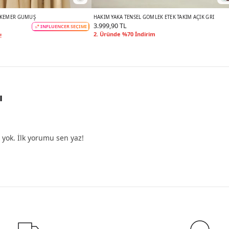
R KEMER GÜMÜŞ
HAKIM YAKA TENSEL GÖMLEK ETEK TAKIM AÇIK GRI
3.999,90 TL
INFLUENCER SEÇİMİ
2. Üründe %70 İndirim
!
ı
yok. İlk yorumu sen yaz!