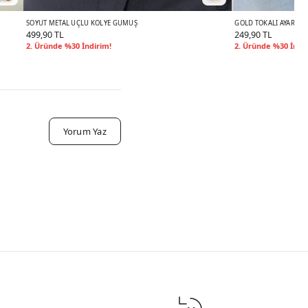
SOYUT METAL UÇLU KOLYE GÜMÜŞ
GOLD TOKALI AYARLAN
499,90 TL
249,90 TL
2. Üründe %30 İndirim!
2. Üründe %30 İndi
Yorum Yaz