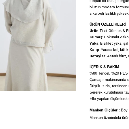
seçkin bir duruş sergile
bluzun modern formunu 
arka beli lastikli yükse
ÜRÜN ÖZELLİKLERİ
Ürün Tipi
: Gömlek & E
Kumaş
: Dökümlü visk
Yaka
: Bisiklet yaka, şal
Kalıp
: Yarasa kol, küt 
Detaylar
: Astarlı bluz,
İÇERİK & BAKIM
%80 Tencel, %20 PES
Çamaşır makinasında dü
Düşük ısıda, tersinden ü
Sererek kurutulması tavs
Elle yapılan ölçümlerde 
Manken Ölçüleri:
 Boy
Manken üzerindeki ürün