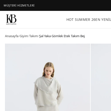
MÜŞTERİ HİZMETLERİ
HOT SUMMER 26
EN YENI
Anasayfa
/
Giyim
/
Takım
/
Şal Yaka Gömlek Etek Takım Bej