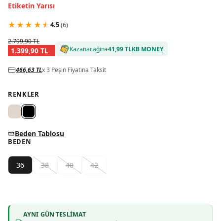
Etiketin Yarısı
★
★
★
★
★
4.5
(
6
)
2.799,90 TL
Kazanacağın
+
41,99 TL
KB MONEY
1.399,90 TL
466,63 TL
x 3 Peşin Fiyatına Taksit
RENKLER
Beden Tablosu
BEDEN
36
38
40
42
AYNI GÜN TESLIMAT