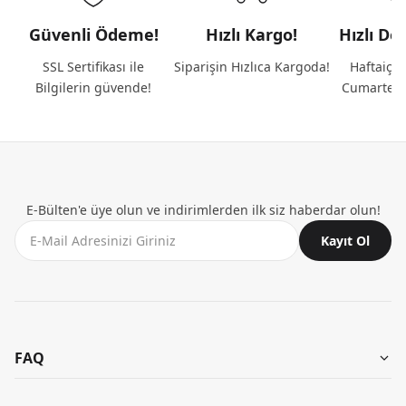
Güvenli Ödeme!
Hızlı Kargo!
Hızlı De
SSL Sertifikası ile
Siparişin Hızlıca Kargoda!
Haftaiçi 
Bilgilerin güvende!
Cumartesi
E-Bülten'e üye olun ve indirimlerden ilk siz haberdar olun!
Kayıt Ol
FAQ
Aynı Gün Teslimat