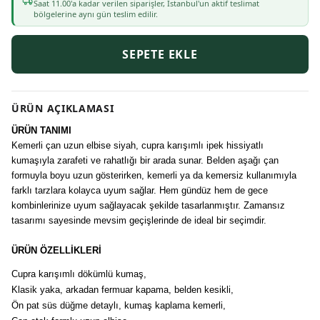
Saat
11
.00'a kadar verilen siparişler, İstanbul'un aktif teslimat
bölgelerine aynı gün teslim edilir.
SEPETE EKLE
ÜRÜN AÇIKLAMASI
ÜRÜN TANIMI
Kemerli çan uzun elbise siyah, cupra karışımlı ipek hissiyatlı
kumaşıyla zarafeti ve rahatlığı bir arada sunar. Belden aşağı çan
formuyla boyu uzun gösterirken, kemerli ya da kemersiz kullanımıyla
farklı tarzlara kolayca uyum sağlar. Hem gündüz hem de gece
kombinlerinize uyum sağlayacak şekilde tasarlanmıştır. Zamansız
tasarımı sayesinde mevsim geçişlerinde de ideal bir seçimdir.
ÜRÜN ÖZELLİKLERİ
Cupra karışımlı dökümlü kumaş,
Klasik yaka, arkadan fermuar kapama, belden kesikli,
Ön pat süs düğme detaylı, kumaş kaplama kemerli,