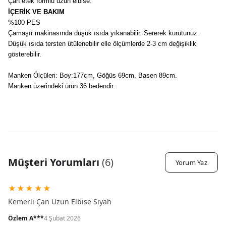
Çan etek formlu uzun elbise.
İÇERİK VE BAKIM
%100 PES
Çamaşır makinasında düşük ısıda yıkanabilir. Sererek kurutunuz.
Düşük ısıda tersten ütülenebilir elle ölçümlerde 2-3 cm değişiklik
gösterebilir.
Manken Ölçüleri: Boy:177cm, Göğüs 69cm, Basen 89cm.
Manken üzerindeki ürün 36 bedendir.
Müşteri Yorumları
(
6
)
Yorum Yaz
★
★
★
★
★
Kemerli Çan Uzun Elbise Siyah
Özlem A***
4 Şubat 2026