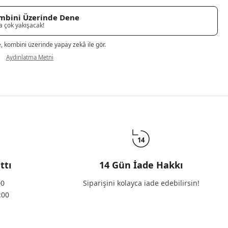
mbini Üzerinde Dene
a çok yakışacak!
e, kombini üzerinde yapay zekâ ile gör.
Aydınlatma Metni
14
ttı
14 Gün İade Hakkı
00
Siparişini kolayca iade edebilirsin!
:00