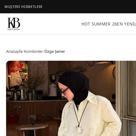
MÜŞTERİ HİZMETLERİ
HOT SUMMER 26
EN YENI
Anasayfa
/
Kombinler
/
Özge Şener