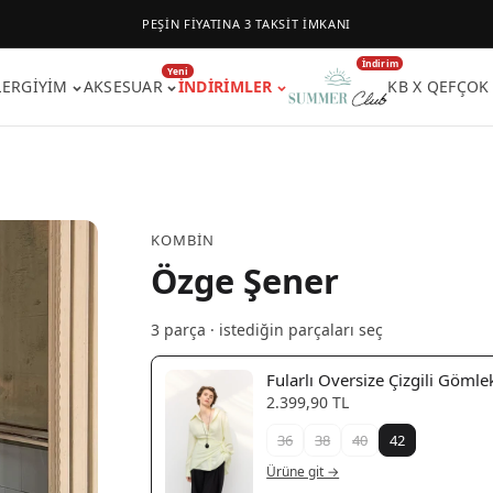
PEŞİN FİYATINA 3 TAKSİT İMKANI
İndirim
Yeni
LER
GIYIM
AKSESUAR
İNDIRIMLER
KB X QEF
ÇOK
KOMBIN
Özge Şener
3
parça · istediğin parçaları seç
Fularlı Oversize Çizgili Gömle
2.399,90 TL
36
38
40
42
Ürüne git →