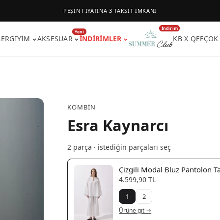
PEŞİN FİYATINA 3 TAKSİT İMKANI
İndirim
Yeni
LER
GIYIM
AKSESUAR
İNDIRIMLER
KB X QEF
ÇOK
KOMBIN
Esra Kaynarcı
2
parça · istediğin parçaları seç
Çizgili Modal Bluz Pantolon 
4.599,90 TL
1
2
Ürüne git →