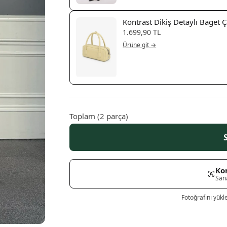
Kontrast Dikiş Detaylı Baget Ç
1.699,90 TL
Ürüne git →
Toplam
(
2
parça)
Ko
San
Fotoğrafını yükl