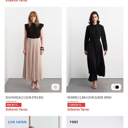
Etiketin Yarısı
EVA PARÇALI UZUN ETEK BEJ
KEMERLI ÇAN UZUN ELBISE SIYAH
1.999,90 TL
2.799,90 TL
999,90 TL
1.399,90 TL
Etiketin Yarısı
Etiketin Yarısı
ÇOK SATAN
YENİ