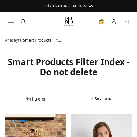
PEŞİN FİYATINA 3 TAKSİT İMKANI
Anasayfa
/
Smart Products Filter Index - Do not delete
Smart Products Filter Index -
Do not delete
Sıralama
Filtreler
ÇOK SATAN