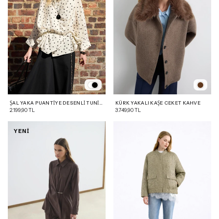
ŞAL YAKA PUANTIYE DESENLI TUNIK
KÜRK YAKALI KAŞE CEKET KAHVE
BEYAZ
2.199,90 TL
3.749,90 TL
YENİ