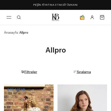
PEŞİN FİYATINA 3 TAKSİT İMKANI
Anasayfa
/
Allpro
Allpro
Filtreler
Sıralama
ÇOK SATAN