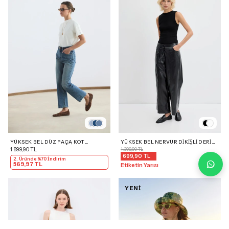
YÜKSEK BEL DÜZ PAÇA KOT
YÜKSEK BEL NERVÜR DIKIŞLI DERI
PANTOLON ORTA MAVI
PANTOLON SIYAH
1.899,90 TL
1.399,90 TL
699,90 TL
2. Üründe %70 İndirim
569,97 TL
Etiketin Yarısı
YENİ