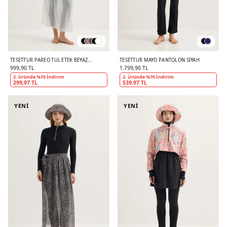
TESETTÜR PAREO TÜL ETEK BEYAZ
TESETTÜR MAYO PANTOLON SIYAH
PUANTIYELI
999,90 TL
1.799,90 TL
2. Üründe %70 İndirim
2. Üründe %70 İndirim
299,97 TL
539,97 TL
YENİ
YENİ