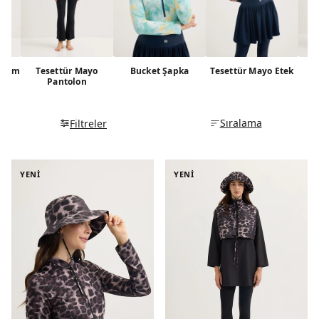
hissini minimuma indirir, böylece gün boyu kendinizi hafif
ve özgür hissedersiniz.
Takım
Tesettür Mayo
Bucket Şapka
Tesettür Mayo Etek
Pantolon
Sıralama
Filtreler
YENİ
YENİ