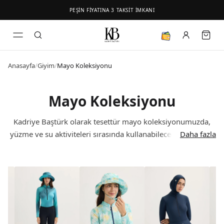
PEŞİN FİYATINA 3 TAKSİT İMKANI
Anasayfa
/
Giyim
/
Mayo Koleksiyonu
Mayo Koleksiyonu
Kadriye Baştürk olarak tesettür mayo koleksiyonumuzda,
yüzme ve su aktiviteleri sırasında kullanabileceğiniz zarif ve
Daha fazla
konforlu hissetmenizi sağlayacak modern ürünler
sunuyoruz. Tesettür giyiminde sınırları zorlayan bu özel
koleksiyon, suya dayanıklı ve hızlı kuruyan polyamid gibi
yüksek kaliteli kumaşlarla üretilmiştir. Her detayı özenle
düşünülmüş Kadriye Baştürk mayo modelleri stilinizi
yansıtırken size maksimum konfor sunmayı hedefleyerek
tasarlanmıştır. Hızlı kuruyan kumaş yapısı sayesinde ıslaklık