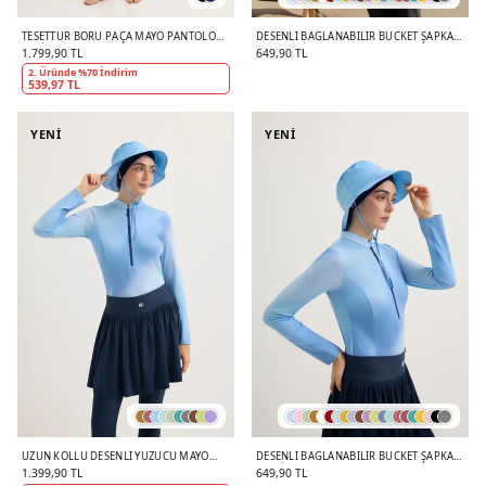
TESETTÜR BORU PAÇA MAYO PANTOLON
DESENLI BAĞLANABILIR BUCKET ŞAPKA
LACIVERT
BUZ MAVI
1.799,90 TL
649,90 TL
2. Üründe %70 İndirim
539,97 TL
YENİ
YENİ
UZUN KOLLU DESENLI YÜZÜCÜ MAYO
DESENLI BAĞLANABILIR BUCKET ŞAPKA
MAVI
MAVI
1.399,90 TL
649,90 TL