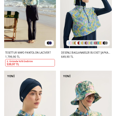
TESETTÜR MAYO PANTOLON LACIVERT
DESENLI BAĞLANABILIR BUCKET ŞAPKA
LILA
1.799,90 TL
649,90 TL
2. Üründe %70 İndirim
539,97 TL
YENİ
YENİ