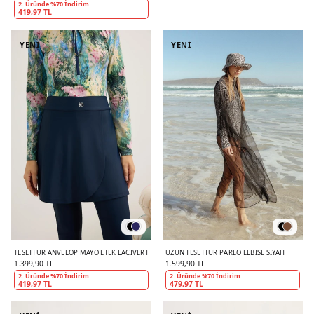
2. Üründe %70 İndirim
419,97 TL
YENİ
YENİ
TESETTÜR ANVELOP MAYO ETEK LACIVERT
UZUN TESETTÜR PAREO ELBISE SIYAH
1.399,90 TL
1.599,90 TL
2. Üründe %70 İndirim
2. Üründe %70 İndirim
419,97 TL
479,97 TL