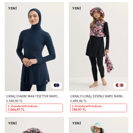
YENİ
YENİ
LIKRALI HAKIM YAKA TESETTÜR MAYO
LIKRALI FLORAL DESENLI MAYO TAKIM
TAKIM LACIVERT
MÜRDÜM ERIĞI
3.549,90 TL
2.499,90 TL
2. Üründe %70 İndirim
2. Üründe %70 İndirim
1.064,97 TL
749,97 TL
YENİ
YENİ