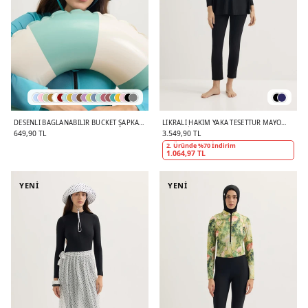
DESENLI BAĞLANABILIR BUCKET ŞAPKA
LIKRALI HAKIM YAKA TESETTÜR MAYO
OKYANUS
TAKIM SIYAH
649,90 TL
3.549,90 TL
2. Üründe %70 İndirim
1.064,97 TL
YENİ
YENİ